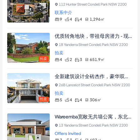
112 Hunter Street Condell Park NSW 2200
联系中介
9
4
4
1,296
㎡
优质转角地块，带祖母房潜力 - 现代化且可立即入住！
18 Yanderra Street Condell Park NSW 2200
拍卖
拍卖
4
2
3
651.9
㎡
全新建筑设计全砖杰作，豪华双拼别墅带五车位地下室。
26B Lancelot Street Condell Park NSW 2200
拍卖
拍卖
5
4
4
306
㎡
Wareemba宽敞无共墙公寓，东北朝向采光佳，近Wareemba购物中心及交通，双车位车库
13 Yanderra Street Condell Park NSW 2200
Offers Invited