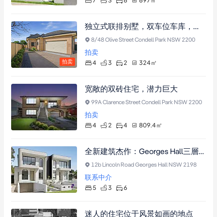
7
3
6
697
㎡
独立式联排别墅，双车位车库，四卧含地面层主卧套间，低维护雅致生活。
8/48 Olive Street Condell Park NSW 2200
拍卖
拍卖
4
3
2
324
㎡
宽敞的双砖住宅，潜力巨大
99A Clarence Street Condell Park NSW 2200
拍卖
4
2
4
809.4
㎡
全新建筑杰作：Georges Hall三層全磚北向豪宅，雙主臥+戶外廚房+四車位地下室
12b Lincoln Road Georges Hall NSW 2198
联系中介
5
3
6
迷人的住宅位于风景如画的地点