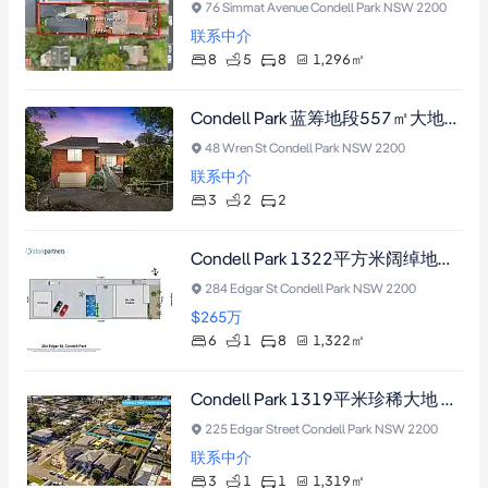
76 Simmat Avenue Condell Park NSW 2200
联系中介
8
5
8
1,296
㎡
Condell Park 蓝筹地段557㎡大地住宅，双面临街，现周租800澳元，享稳定收益与双拼别墅开发潜力（需市政厅批准）。
48 Wren St Condell Park NSW 2200
联系中介
3
2
2
Condell Park 1322平方米阔绰地块，六卧家庭住宅配独立储物室，毗邻名校购物中心，需市政厅批准开发机遇
284 Edgar St Condell Park NSW 2200
$265
万
6
1
8
1,322
㎡
Condell Park 1319平米珍稀大地 18.4米临街面 双砖三卧住宅 开发潜力巨大
225 Edgar Street Condell Park NSW 2200
联系中介
3
1
1
1,319
㎡