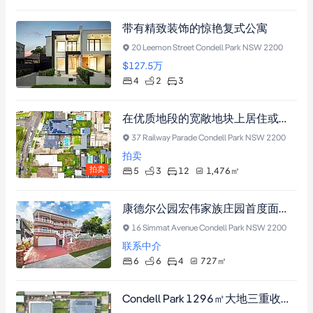
带有精致装饰的惊艳复式公寓
20 Leemon Street Condell Park NSW 2200
$127.5
万
4
2
3
在优质地段的宽敞地块上居住或开发
37 Railway Parade Condell Park NSW 2200
拍卖
拍卖
5
3
12
1,476
㎡
康德尔公园宏伟家族庄园首度面世！傲居Black Charlie's Hill至高点，坐拥城市山峦全景，5-6卧6卫双砖华宅配备恒温泳池、4车位车库及酒店式私人凉亭。
16 Simmat Avenue Condell Park NSW 2200
联系中介
6
6
4
727
㎡
Condell Park 1296㎡大地三重收益物业：四房主宅+三房姻亲房+单房工作室，周租潜力2500澳元