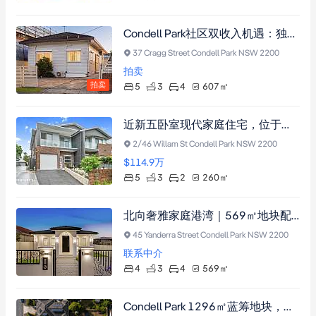
Condell Park社区双收入机遇：独立住宅配姻亲房，宁静便利之地
37 Cragg Street Condell Park NSW 2200
拍卖
拍卖
5
3
4
607
㎡
近新五卧室现代家庭住宅，位于黄金地段
2/46 Willam St Condell Park NSW 2200
$114.9
万
5
3
2
260
㎡
北向奢雅家庭港湾｜569㎡地块配恒温泳池与挑高客厅
45 Yanderra Street Condell Park NSW 2200
联系中介
4
3
4
569
㎡
Condell Park 1296㎡蓝筹地块，三宅独立，周租约2000澳元，开发潜力无限。