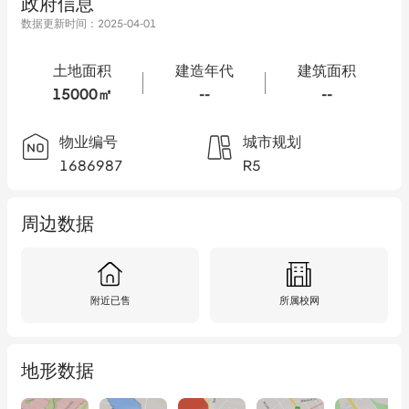
政府信息
数据更新时间：
2025-04-01
土地面积
建造年代
建筑面积
15000㎡
--
--
物业编号
城市规划
1686987
R5
周边数据
附近已售
所属校网
地形数据