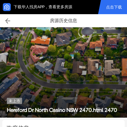
下载华人找房APP，查看更多房源
点击下载
房源历史信息
未上市
Hereford Dr North Casino NSW 2470.html 2470