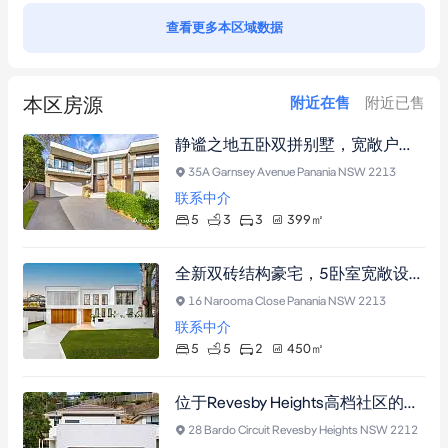
查看更多本区域数据
本区房源
附近在售
附近已售
静谧之地五卧双拼别墅，宽敞户型适大家庭，楼下设卧室卫浴，近学校公园商铺交通。
35A Garnsey Avenue Panania NSW 2213
联系中介
5
3
3
399
㎡
全新双砖结构豪宅，5卧室宽敞设计，主卧带卫浴套间，近火车站及购物中心，设中央空调、入地泳池，双车位车库，450㎡宁静之地。
16 Narooma Close Panania NSW 2213
联系中介
5
5
2
450
㎡
位于Revesby Heights高档社区的豪华四卧室住宅
28 Bardo Circuit Revesby Heights NSW 2212