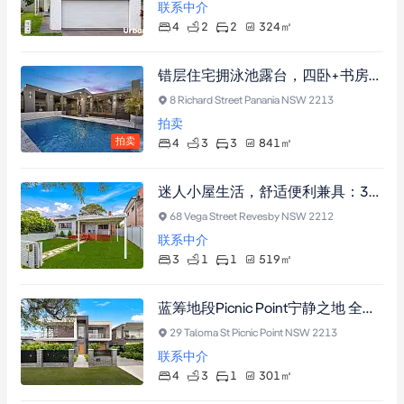
联系中介
4
2
2
324
㎡
错层住宅拥泳池露台，四卧+书房，近Georges River公园与购物中心
8 Richard Street Panania NSW 2213
拍卖
拍卖
4
3
3
841
㎡
迷人小屋生活，舒适便利兼具：3卧经典住宅，近公园学校火车站，519平方米地块
68 Vega Street Revesby NSW 2212
联系中介
3
1
1
519
㎡
蓝筹地段Picnic Point宁静之地 全砖奢华双拼别墅 挑高空间四卧双卫 中央空调恒温泳池 转角地块双面临街
29 Taloma St Picnic Point NSW 2213
联系中介
4
3
1
301
㎡