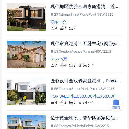
现代郊区优雅四房家庭港湾，近名校与公园
29 Taloma Street Picnic Point NSW 2213
联系中介
4
3
2
现代家庭港湾：五卧主宅+两卧姻亲房+附属建筑，663平方米地块近Panania Station
18 Condon Avenue Panania NSW 2213
$227.5
万
7
4
2
663
㎡
匠心设计全双砖家庭港湾，Picnic Point度假风格泳池华宅。
55 Thomas Street Picnic Point NSW 2213
FOR SALE | $1,850,000-$1,950,000
4
3
2
349
㎡
位于黄金地段，奢华四卧家庭住宅，配备中央空调、入地泳池及智能厨房，毗邻火车站与名校，尽享都市便利生活。
55 Thomas St Picnic Point NSW 2213