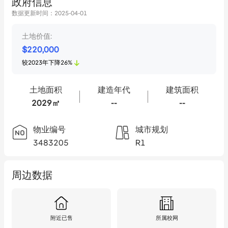
政府信息
数据更新时间：
2025-04-01
土地价值:
$
220,000
较
2023
年
下降
26
%
土地面积
建造年代
建筑面积
2029㎡
--
--
物业编号
城市规划
3483205
R1
周边数据
附近已售
所属校网