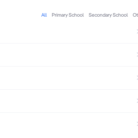
All
Primary School
Secondary School
Ot