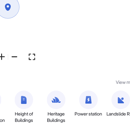
View m
Height of
Heritage
Power station
Landslide R
ion
Buildings
Buildings