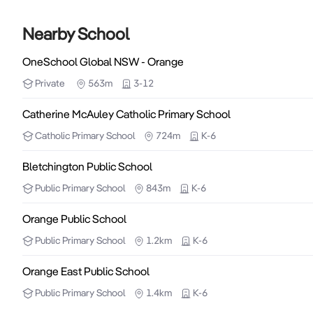
Nearby School
OneSchool Global NSW - Orange
Private
563m
3-12
Catherine McAuley Catholic Primary School
Catholic
Primary School
724m
K-6
Bletchington Public School
Public
Primary School
843m
K-6
Orange Public School
Public
Primary School
1.2km
K-6
Orange East Public School
Public
Primary School
1.4km
K-6