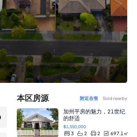
本区房源
附近在售
Sold nearby
加州平房的魅力，21世纪
0
的舒适
$1,350,000
3
2
2
697.1
㎡