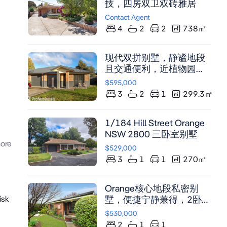
技，四房双卫双砖雅居
Contact Agent
4
2
2
738
㎡
现代双拼别墅，静谧地段
且交通便利，近植物园及
学校，适合多种买家，
$595,000
2015年建，中央空调，嵌
3
2
1
299.3
㎡
入式衣柜，天然气厨房，
单车位车库。
1/184 Hill Street Orange
NSW 2800 三卧室别墅
ore
$529,000
3
1
1
270
㎡
Orange核心地段私密别
isk
墅，便捷宁静兼得，2卧带
嵌入式衣柜，现代浴室，
$530,000
单车位车库，绿意庭院。
2
1
1