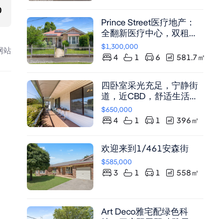
0
Prince Street医疗地产：
全翻新医疗中心，双租约
运营，近DPI与Orange
$1,300,000
网站
Central Square
4
1
6
581.7
㎡
四卧室采光充足，宁静街
道，近CBD，舒适生活，
投资自住皆宜
$650,000
4
1
1
396
㎡
欢迎来到1/461安森街
$585,000
3
1
1
558
㎡
Art Deco雅宅配绿色科