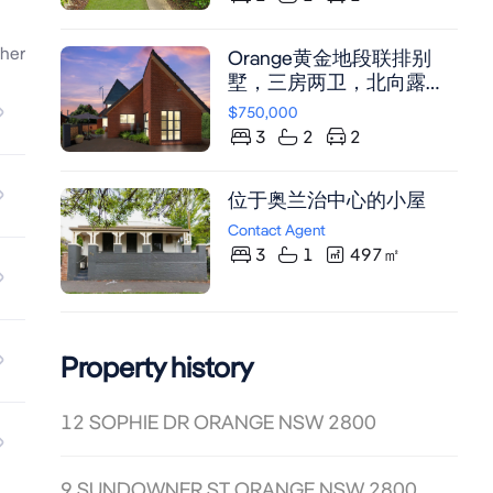
her
Orange黄金地段联排别
墅，三房两卫，北向露
台，步行即达商圈与名校
$750,000
3
2
2
位于奥兰治中心的小屋
Contact Agent
3
1
497
㎡
Property history
12 SOPHIE DR ORANGE NSW 2800
9 SUNDOWNER ST ORANGE NSW 2800