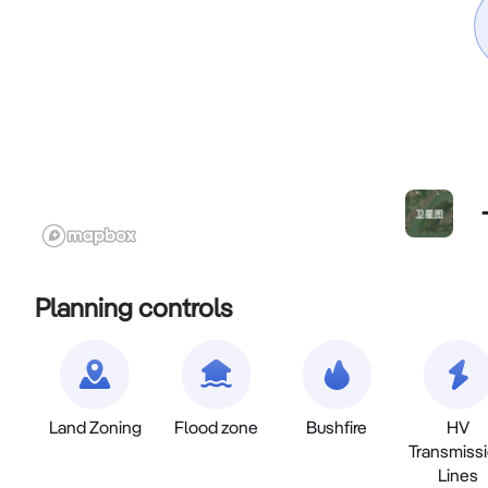
Planning controls
Land Zoning
Flood zone
Bushfire
HV
Transmiss
Lines