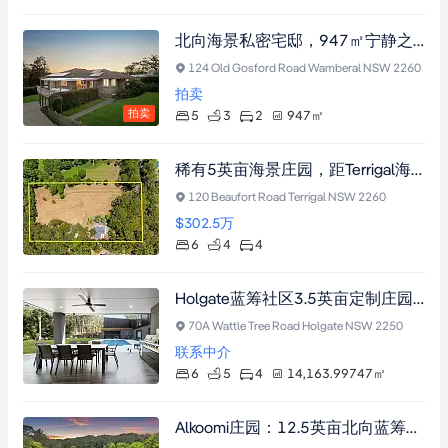
北向海景私密宅邸，947㎡宁静之地享壮阔海景与多层生活空间
124 Old Gosford Road Wamberal NSW 2260
拍卖
拍卖
5
3
2
947
㎡
稀有5英亩海景庄园，距Terrigal海滩仅5分钟车程，坐拥开阔牧场与日落全景，含独立工棚及双栖生活空间，毗邻名校与购物中心。
120 Beaufort Road Terrigal NSW 2260
$302.5
万
6
4
4
Holgate蓝筹社区3.5英亩定制庄园：建筑杰作配备恒温泳池、4K影院、健身房及四车位车库
70A Wattle Tree Road Holgate NSW 2250
联系中介
6
5
4
14,163.99747
㎡
Alkoomi庄园：12.5英亩北向蓝筹生活领地，坐拥中央海岸稀世静谧港湾