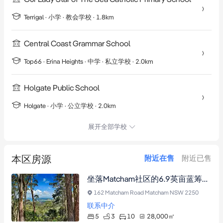
Terrigal
·
小学
· 教会学校
· 1.8km
Central Coast Grammar School
Top66 ·
Erina Heights
·
中学
· 私立学校
· 2.0km
Holgate Public School
Holgate
·
小学
· 公立学校
· 2.0km
展开全部学校
本区房源
附近在售
附近已售
坐落Matcham社区的6.9英亩蓝筹地块，坐拥壮阔海景与三套现成物业，含经典农舍、工业风住宅及待开发山顶豪宅用地
162 Matcham Road Matcham NSW 2250
联系中介
5
3
10
28,000
㎡