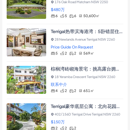
176 Oak Road Matcham NSW 2250
$480
万
6
5
6
50,600
㎡
Terrigal热带滨海港湾：5卧错层住宅，双客厅设计，带露台、披萨烤炉及户外淋浴，俯瞰葱郁林景，步行可达海滩与购物中心
28 Newlands Avenue Terrigal NSW 2260
Price Guide On Request
5
2
2
569
㎡
棕榈湾砖砌海景宅：挑高露台拥壮阔海景，开放式厨房配步入式储物间，距Terrigal海滩数分钟，尽享投资自住双宜生活（需市政厅批准）
18 Yeramba Crescent Terrigal NSW 2260
联系中介
4
2
2
651
㎡
Terrigal豪华底层公寓：北向花园露台，中央空调，直通泳池水疗，尽享滨海生活
402/156D Terrigal Drive Terrigal NSW 2260
$150
万
2
2
2