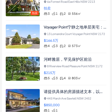
6a Forrest Road East Hills NSW 2213
拍卖
拍卖
3
1
2
556
㎡
Voyager Point宁静之地单层美宅：四卧双卫+中央空调+步入式衣帽间，近Georges River与Holsworthy火车站
13 Lomandra Court Voyager Point NSW 2172
$166.5
万
4
3
2
573
㎡
河畔雅居，罕见保护区前沿
8 Riverview Road Pleasure Point NSW 2172
$215
万
5
3
4
803
㎡
请提供具体的房源描述文本，以便我为您提炼卖点并生成符合要求的标题。
445 March Ave Sawtell NSW 2452
$850,000
1
1