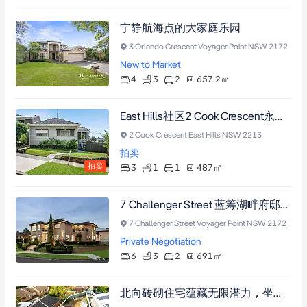
宁静航海点的大家庭乐园
3 Orlando Crescent Voyager Point NSW 2172
New to Market
4
3
2
657.2
㎡
East Hills社区2 Cook Crescent永久水景住宅，三卧双卫带中央空调与姻亲房潜力，步行至快线火车站。
2 Cook Crescent East Hills NSW 2213
拍卖
拍卖
3
1
1
487
㎡
7 Challenger Street 蓝筹湖畔府邸：六卧三卫双面临街，坐拥691平方米宁静之地，配备恒温咸水泳池及中央空调，尽享奢华生活与壮丽湖景。
7 Challenger Street Voyager Point NSW 2172
Private Negotiation
6
3
2
691
㎡
北向砖砌住宅蕴藏无限潜力，坐落于East Hills社区556平方米地块，毗邻购物中心与火车站，提供现代化改造或重建机遇（需市政厅批准）。