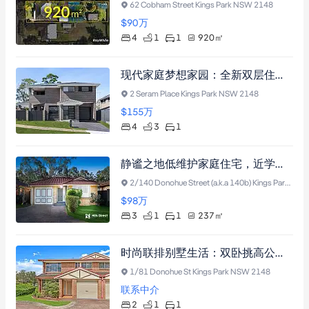
62 Cobham Street Kings Park NSW 2148
$90
万
4
1
1
920
㎡
现代家庭梦想家园：全新双层住宅，坐落宁静之地，步行可达Marayong火车站，中央空调+智能安保，主卧带露台套间，近M2/M7高速枢纽。
2 Seram Place Kings Park NSW 2148
$155
万
4
3
1
静谧之地低维护家庭住宅，近学校车站商铺，投资自住皆宜
2/140 Donohue Street (a.k.a 140b) Kings Park NSW 2148
$98
万
3
1
1
237
㎡
时尚联排别墅生活：双卧挑高公寓，中央空调与木地板，北向采光佳，近Marayong火车站及购物中心
1/81 Donohue St Kings Park NSW 2148
联系中介
2
1
1