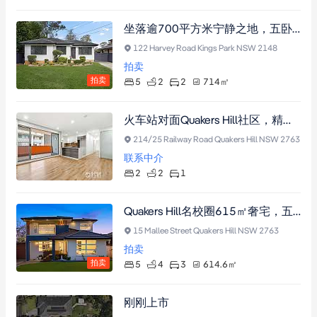
坐落逾700平方米宁静之地，五卧典雅住宅，配嵌入式衣柜、入地泳池及可建姻亲房（需市政厅批准），近Marayong车站与购物中心，尽享家庭港湾与投资潜力。
122 Harvey Road Kings Park NSW 2148
拍卖
拍卖
5
2
2
714
㎡
火车站对面Quakers Hill社区，精品两房两卫公寓，挑高天花板配木地板，主卧带卫浴套间及车位储物间。
214/25 Railway Road Quakers Hill NSW 2763
联系中介
2
2
1
Quakers Hill名校圈615㎡奢宅，五卧双客厅配智能安防与未来扩建潜力
15 Mallee Street Quakers Hill NSW 2763
拍卖
拍卖
5
4
3
614.6
㎡
刚刚上市