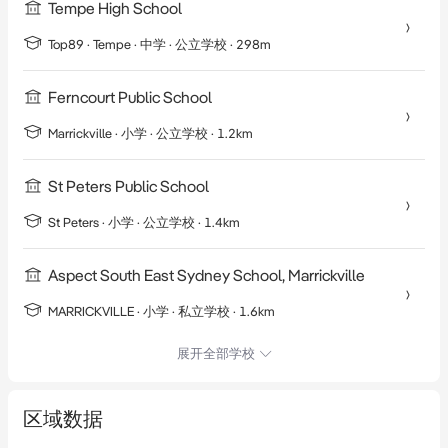
Tempe High School
Top89 ·
Tempe
·
中学
· 公立学校
· 298m
Ferncourt Public School
Marrickville
·
小学
· 公立学校
· 1.2km
St Peters Public School
St Peters
·
小学
· 公立学校
· 1.4km
Aspect South East Sydney School, Marrickville
MARRICKVILLE
·
小学
· 私立学校
· 1.6km
展开全部学校
区域数据