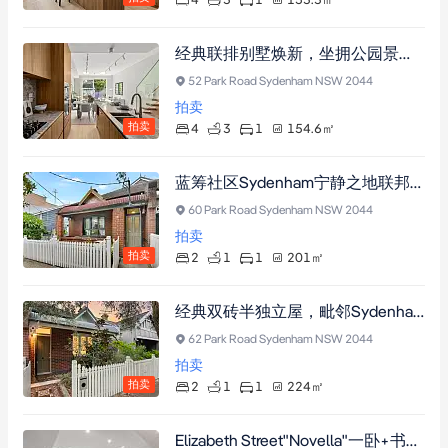
4
3
1
153.3
㎡
经典联排别墅焕新，坐拥公园景观与现代雅居
52 Park Road Sydenham NSW 2044
拍卖
拍卖
4
3
1
154.6
㎡
蓝筹社区Sydenham宁静之地联邦双拼别墅，双面临街地块，挑高天花板与经典木地板，中央空调，近火车站、购物中心与名校，可翻新扩建（需市政厅批准）
60 Park Road Sydenham NSW 2044
拍卖
拍卖
2
1
1
201
㎡
经典双砖半独立屋，毗邻Sydenham Green公园，DA批准可扩建，潜力无限
62 Park Road Sydenham NSW 2044
拍卖
拍卖
2
1
1
224
㎡
Elizabeth Street"Novella"一卧+书房公寓，现代设计配备嵌入式衣柜、卫浴套间及智能停车，步行可达Belmore Station与Clemton Park Centre。