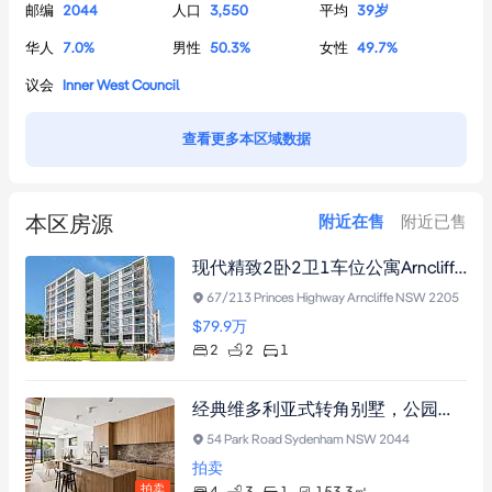
邮编
2044
人口
3,550
平均
39
岁
华人
7.0
%
男性
50.3
%
女性
49.7
%
议会
Inner West Council
查看更多本区域数据
本区房源
附近在售
附近已售
现代精致2卧2卫1车位公寓Arncliffe双向朝向指导价85萬0416467166
67/213 Princes Highway Arncliffe NSW 2205
$79.9
万
2
2
1
经典维多利亚式转角别墅，公园景观，挑高天花板，云石厨房，中央空调，太阳能电池板，带顶户外娱乐区，宁静后院，三间卫浴套间，嵌入式衣柜，临近火车站。
54 Park Road Sydenham NSW 2044
拍卖
拍卖