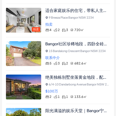
适合家庭娱乐的住宅，带私人主卧套房
9 Breeza Place Bangor NSW 2234
拍卖
拍卖
4
2
3
720
㎡
Bangor社区珍稀地段，四卧全砖别墅，双车位车库，入地泳池，潜力无限
15 Bandalong Crescent Bangor NSW 2234
联系中介
5
3
2
682.6
㎡
绝美独栋别墅坐落黄金地段，配备中央空调与私密庭院，毗邻Bangor购物中心及名校
6/4-10 Dandarbong Avenue Bangor NSW 2234
$100
万
2
1
1
133.6
㎡
阳光满溢的娱乐天堂｜Bangor宁静之地错层住宅，拥绿意景观与恒温泳池