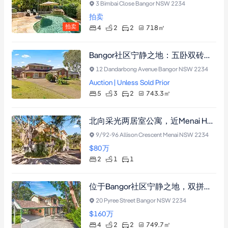
3 Bimbai Close Bangor NSW 2234
拍卖
拍卖
4
2
2
718
㎡
Bangor社区宁静之地：五卧双砖住宅，743.3平米转角地块，双车位车库，近购物中心与名校
12 Dandarbong Avenue Bangor NSW 2234
Auction | Unless Sold Prior
5
3
2
743.3
㎡
北向采光两居室公寓，近Menai HomeCo及学校，宽敞阳台，带锁车位，生活便利投资佳选。
9/92-96 Allison Crescent Menai NSW 2234
$80
万
2
1
1
位于Bangor社区宁静之地，双拼别墅拥揽葱翠景致，设中央厨房与带顶露台，主卧含休憩区及衣帽间，毗邻学区与购物中心。
20 Pyree Street Bangor NSW 2234
$160
万
4
2
2
749.7
㎡