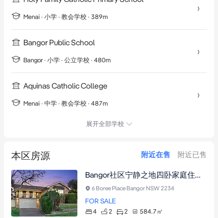
Menai
·
小学
· 教会学校
· 389m
Bangor Public School
Bangor
·
小学
· 公立学校
· 480m
Aquinas Catholic College
Menai
·
中学
· 教会学校
· 487m
展开全部学校
本区房源
附近在售
附近已售
Bangor社区宁静之地四卧家庭住宅，近购物中心与公交，带入地泳池及双车位车库
6 Boree Place Bangor NSW 2234
FOR SALE
4
2
2
584.7
㎡