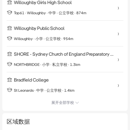
Willoughby Girls High School
Top61 ·
Willoughby
·
中学
· 公立学校
· 874m
Willoughby Public School
Willoughby
·
小学
· 公立学校
· 954m
SHORE - Sydney Church of England Preparatory School, Northbridge
NORTHBRIDGE
·
小学
· 私立学校
· 1.3km
Bradfield College
St Leonards
·
中学
· 公立学校
· 1.4km
展开全部学校
区域数据