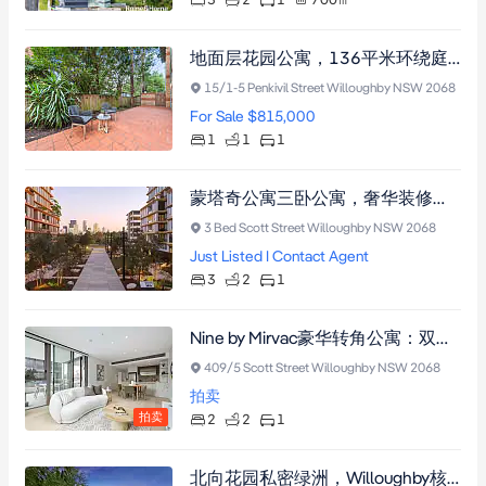
3
2
1
700
㎡
地面层花园公寓，136平米环绕庭院，东北朝向，自然光充沛，精品安保小区，近Chatswood CBD。
15/1-5 Penkivil Street Willoughby NSW 2068
For Sale $815,000
1
1
1
蒙塔奇公寓三卧公寓，奢华装修即刻入住，122平方米室内外空间，配备中央空调与大理石厨房，近火车站直达悉尼CBD。
3 Bed Scott Street Willoughby NSW 2068
Just Listed I Contact Agent
3
2
1
Nine by Mirvac豪华转角公寓：双卧双卫+中央空调+智能门锁，北向露台尽享都市绿意，步行即达Chatswood购物中心与CBD快线
409/5 Scott Street Willoughby NSW 2068
拍卖
拍卖
2
2
1
北向花园私密绿洲，Willoughby核心现代生活港湾，宁静之地近购物中心与名校