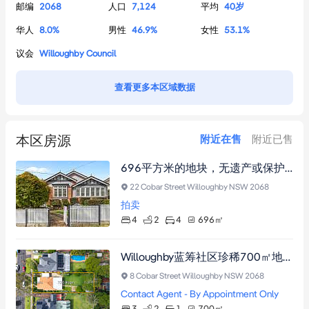
邮编
2068
人口
7,124
平均
40
岁
华人
8.0
%
男性
46.9
%
女性
53.1
%
议会
Willoughby Council
查看更多本区域数据
本区房源
附近在售
附近已售
696平方米的地块，无遗产或保护限制
22 Cobar Street Willoughby NSW 2068
拍卖
4
2
4
696
㎡
Willoughby蓝筹社区珍稀700㎡地块，已获CDC批准三层双拼别墅，开发良机。
8 Cobar Street Willoughby NSW 2068
Contact Agent - By Appointment Only