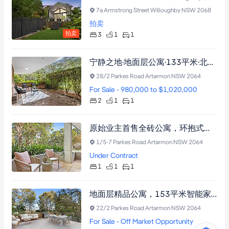
7a Armstrong Street Willoughby NSW 2068
拍卖
拍卖
3
1
1
宁静之地·地面层公寓·133平米·北向庭院·惬意生活
28/2 Parkes Road Artarmon NSW 2064
For Sale - 980,000 to $1,020,000
2
1
1
原始业主首售全砖公寓，环抱式砂岩阳台云石燃气厨房，步行至Artarmon火车站购物中心，投资自住皆宜
1/5-7 Parkes Road Artarmon NSW 2064
Under Contract
1
1
1
地面层精品公寓，153平米智能家居绿意环绕，近Artarmon站与商圈，尽享奢华便捷生活。
22/2 Parkes Road Artarmon NSW 2064
For Sale - Off Market Opportunity