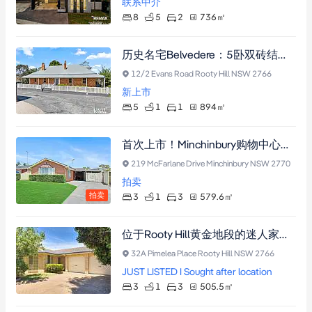
联系中介
8
5
2
736
㎡
历史名宅Belvedere：5卧双砖结构，挑高天花板，现代厨房与卫浴，近Eastern Creek Quarter购物中心与Rooty Hill火车站
12/2 Evans Road Rooty Hill NSW 2766
新上市
5
1
1
894
㎡
首次上市！Minchinbury购物中心前排黄金地段三居室住宅，带双车位门禁车棚及580平方米地块，周租收益约750澳元。
219 McFarlane Drive Minchinbury NSW 2770
拍卖
拍卖
3
1
3
579.6
㎡
位于Rooty Hill黄金地段的迷人家庭住宅
32A Pimelea Place Rooty Hill NSW 2766
JUST LISTED I Sought after location
3
1
3
505.5
㎡