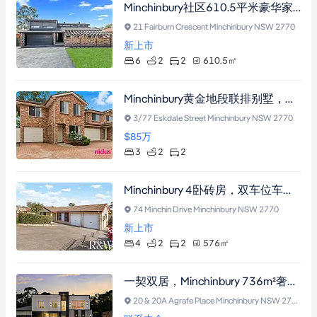
Minchinbury社区610.5平米豪华家庭住宅，六卧室多生活区，带入地泳池和太阳能系统
21 Fairburn Crescent Minchinbury NSW 2770
新上市
6
2
2
610.5
㎡
Minchinbury黄金地段联排别墅，三房两卫，精装修低维护，近名校购物中心
3/77 Eskdale Street Minchinbury NSW 2770
$85
万
3
2
2
Minchinbury 4卧砖房，双车位车库，多生活区，近购物中心，便捷交通
74 Minchin Drive Minchinbury NSW 2770
新上市
4
2
2
576
㎡
一契双居，Minchinbury 736m²奢华府邸+姻亲房，双收入投资臻品。
20 & 20A Agrafe Place Minchinbury NSW 2770