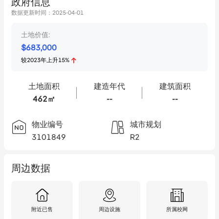
政府信息
数据更新时间：
2025-04-01
土地价值:
$
683,000
较
2023
年
上升
15
%
土地面积
建造年代
建筑面积
462㎡
--
--
物业编号
城市规划
3101849
R2
周边数据
附近已售
周边设施
所属校网