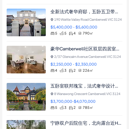
全新法式奢华府邸，五卧五卫带恒温泳池，尊踞Camberwell High School学区，奢享Hartwell Village与Camberwell Junction便利。
190 Wattle Valley Road Camberwell VIC 3124
$5,400,000 - $5,600,000
5
5
4
790
㎡
豪华Camberwell社区双层四居室别墅，邻近顶级学校，设施完善，交通便利。
2/37 Glencairn Avenue Camberwell VIC 3124
$2,250,000 - $2,350,000
4
3
2
226
㎡
五卧室联邦瑰宝，法式奢华设计，景观花园与室内外娱乐，近火车站名校。
8 Wanawong Crescent Camberwell VIC 3124
$3,700,000-$4,070,000
5
3
2
785
㎡
宁静双户后院住宅，北向露台近Hartwell站与名校