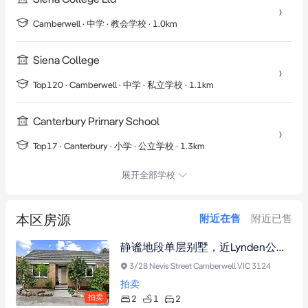
Camberwell
·
中学
· 教会学校
· 1.0km
Siena College
Top120 ·
Camberwell
·
中学
· 私立学校
· 1.1km
Canterbury Primary School
Top17 ·
Canterbury
·
小学
· 公立学校
· 1.3km
展开全部学校
本区房源
附近在售
附近已售
静谧地段单层别墅，近Lynden公园，双卧室宽敞明亮，带露台庭院，邻近火车站及名校。
3/28 Nevis Street Camberwell VIC 3124
拍卖
拍卖
2
1
2