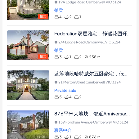
19A Lodge Road Camberwell VIC 3124
拍卖
拍卖
4
2
1
Federation双层雅宅，静谧花园环绕，近Fordham Village与名校
2/4 Lodge Road Camberwell VIC 3124
拍卖
拍卖
3
1
2
258
㎡
蓝筹地段哈特威尔五卧豪宅，低维护奢华生活典范
21 Merton Street Camberwell VIC 3124
Private sale
5
4
2
876平米大地块，邻近Anniversary Trail，后院绿意盎然，宽敞室内采光充足，多车位停车，投资开发潜力巨大，Camberwell优质地段。
139 Fordham Avenue Camberwell VIC 3124
联系中介
3
1
2
876
㎡