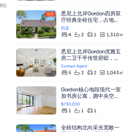
网站
悉尼上北岸Gordon四房双
拍卖
厅经典全砖住宅，占地
1310平米，60年来首度
拍卖
上市，步行至火车站、名
4
2
1
1,310
㎡
校及购物中心
悉尼上北岸Gordon优雅五
房二卫千平传世府邸，稀
缺双面临街，无历史保护
Contact Agent
限制，精美雕花天花板，
5
2
2
1,043
㎡
艺术感壁炉，多元生活配
套，独立外部通道书房，
Gordon核心地段现代一室
开放式起居与阳光户外大
加书房公寓，拥中央空调
露台完美契合，顶流学区
与庭院景观
环伺
$750,000
1
1
1
全砖结构北向采光宽敞一