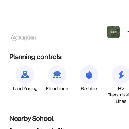
Planning controls
Land Zoning
Flood zone
Bushfire
HV
Transmiss
Lines
Nearby School