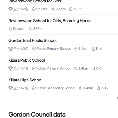
Ravenswood School for Girls
全州
62
名
Private
436m
K-12
Ravenswood School for Girls, Boarding House
Private
537m
Gordon East Public School
全州
60
名
Public
Primary School
1.2km
K-6
Killara Public School
全州
47
名
Public
Primary School
1.4km
K-6
Killara High School
全州
47
名
Public
Secondary School
1.4km
7-12
Gordon Council data