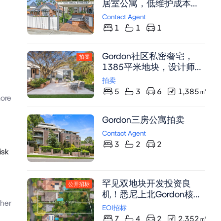
居室公寓，低维护成本，
轮椅友好设计，临近
Contact Agent
Gordon火车站及购物中心
1
1
1
Gordon社区私密奢宅，
拍卖
1385平米地块，设计师匠
心，步行即达车站名校。
拍卖
5
3
6
1,385
㎡
ore
Gordon三房公寓拍卖
Contact Agent
3
2
2
isk
罕见双地块开发投资良
公开招标
机！悉尼上北Gordon核心
her
地段2,352平米大地块，
EOI招标
32米临街面， LMR分区，
7
4
2
2,352
㎡