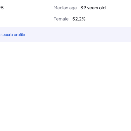
95
Median age
39 years old
Female
52.2
%
suburb profile