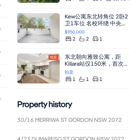
名校学区，步行可至火车
站和购物中心
Kew公寓东北转角位 2卧2
卫1车位 名校环绕 中央空
调 近Gordon火车站
$950,000
2
2
1
东北朝向雅致公寓，距
拍卖
Killara站仅150米，首次置
业理想之选。
拍卖
1
1
1
Property history
30/16 MERRIWA ST GORDON NSW 2072
4/23 DUMARESQ ST GORDON NSW 2072