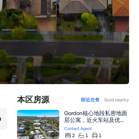
本区房源
附近在售
Sold nearby
Gordon核心地段私密地面
0
层公寓，近火车站及优质
学校，采光充足，现代厨
Contact Agent
房，带私人后院绿洲。
2
1
1