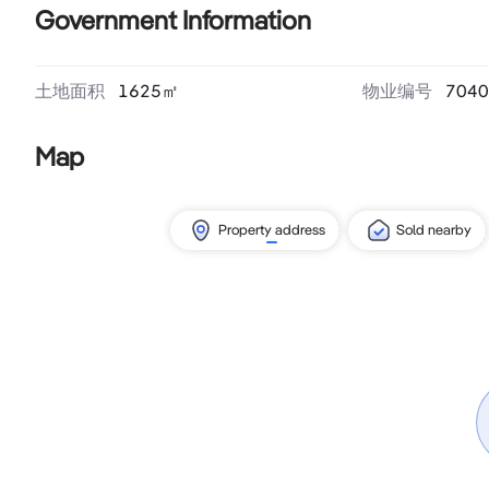
Government Information
土地面积
1625
㎡
物业编号
7040
Map
Property address
Sold nearby