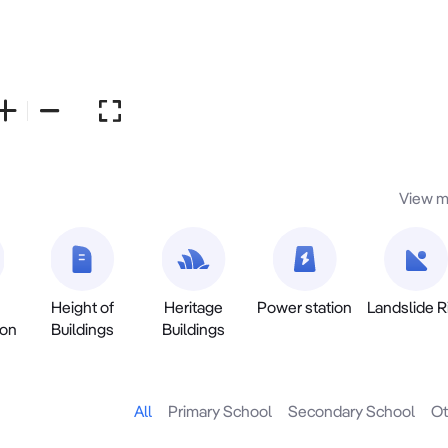
View m
Height of
Heritage
Power station
Landslide R
ion
Buildings
Buildings
All
Primary School
Secondary School
Ot