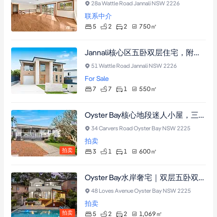
28a Wattle Road Jannali NSW 2226
联系中介
5
2
2
750
㎡
Jannali核心区五卧双层住宅，附带独立两卧公寓，恒温泳池与西向露台，多代同堂理想之选
51 Wattle Road Jannali NSW 2226
For Sale
7
7
1
550
㎡
Oyster Bay核心地段迷人小屋，三卧一卫，600.7㎡大地块，潜力无限
34 Carvers Road Oyster Bay NSW 2225
拍卖
拍卖
3
1
1
600
㎡
Oyster Bay水岸奢宅｜双层五卧双客厅，恒温镁池与私家码头，尽享自然谧境
48 Loves Avenue Oyster Bay NSW 2225
拍卖
拍卖
5
2
2
1,069
㎡