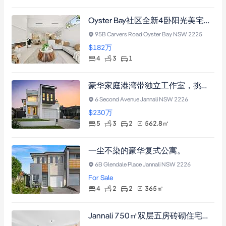
Oyster Bay社区全新4卧阳光美宅，开放式布局，私家庭院，近学校商铺交通
95B Carvers Road Oyster Bay NSW 2225
$182
万
4
3
1
豪华家庭港湾带独立工作室，挑高天花板，中央空调，步行至火车站及学校
6 Second Avenue Jannali NSW 2226
$230
万
5
3
2
562.8
㎡
一尘不染的豪华复式公寓。
6B Glendale Place Jannali NSW 2226
For Sale
4
2
2
365
㎡
Jannali 750㎡双层五房砖砌住宅，静谧家庭社区，毗邻名校与车站，改造潜力无限