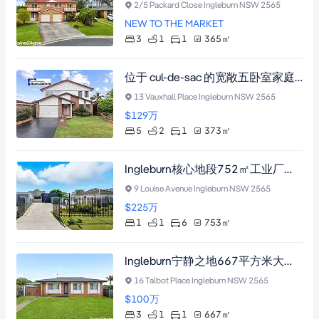
2/5 Packard Close Ingleburn NSW 2565
NEW TO THE MARKET
3
1
1
365
㎡
位于 cul-de-sac 的宽敞五卧室家庭住宅！
13 Vauxhall Place Ingleburn NSW 2565
$129
万
5
2
1
373
㎡
Ingleburn核心地段752㎡工业厂房，DA获批，毗邻火车站与M5高速
9 Louise Avenue Ingleburn NSW 2565
$225
万
1
1
6
753
㎡
Ingleburn宁静之地667平方米大地块，三卧住宅带姻亲房开发潜力，近学校购物中心。
16 Talbot Place Ingleburn NSW 2565
$100
万
3
1
1
667
㎡