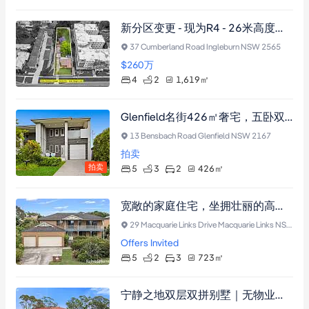
新分区变更 - 现为R4 - 26米高度限制
37 Cumberland Road Ingleburn NSW 2565
$260
万
4
2
1,619
㎡
Glenfield名街426㎡奢宅，五卧双客厅，近车站商圈，低维护梦想家园
13 Bensbach Road Glenfield NSW 2167
拍卖
拍卖
5
3
2
426
㎡
宽敞的家庭住宅，坐拥壮丽的高尔夫球场景观！
29 Macquarie Links Drive Macquarie Links NSW 2565
Offers Invited
5
2
3
723
㎡
宁静之地双层双拼别墅｜无物业费·365㎡地块·近Ingleburn CBD