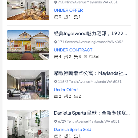
75B Ninth Avenue Maylands WA 6051
UNDER OFFER
3
1
1
经典Inglewood魅力宅邸，1922年建，713㎡大地块，R30开发潜力，四卧两浴，双阳台，近Beaufort Street与名校。
171 Seventh Avenue Inglewood WA 6052
UNDER CONTRACT
4
2
3
713
㎡
精致翻新奢华公寓：Maylands社区Unison公寓楼第六层，2房2卫套房，享市景，附尊贵设施。
116/2 Tenth Avenue Maylands WA 6051
Under Offer!
2
2
2
Daniella Sparta 呈献：全新翻修底层两房公寓，坐拥私人庭院与稳定租约至2027年，尽享便捷生活与投资回报
6/29 Tenth Avenue Maylands WA 6051
Daniella Sparta Sold
2
1
1