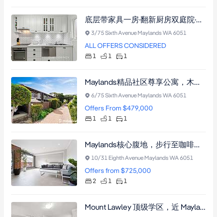
底层带家具一房·翻新厨房双庭院·近Maylands车站商圈
3/75 Sixth Avenue Maylands WA 6051
ALL OFFERS CONSIDERED
1
1
1
Maylands精品社区尊享公寓，木地板配阳台及步入式衣帽间，毗邻田园便利生活。
6/75 Sixth Avenue Maylands WA 6051
Offers From $479,000
1
1
1
Maylands核心腹地，步行至咖啡馆与火车站，私享超大阳台，两房公寓尽显悠闲生活。
10/31 Eighth Avenue Maylands WA 6051
Offers from $725,000
2
1
1
Mount Lawley 顶级学区，近 Maylands 火车站，三卧精致居所，带顶休闲区配充裕储物空间。