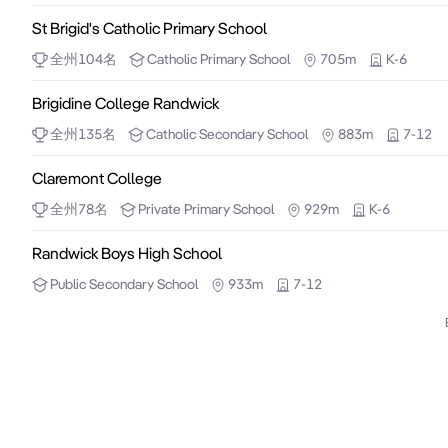
St Brigid's Catholic Primary School
全州
104
名
Catholic
Primary School
705m
K-6
Brigidine College Randwick
全州
135
名
Catholic
Secondary School
883m
7-12
Claremont College
全州
78
名
Private
Primary School
929m
K-6
Randwick Boys High School
Public
Secondary School
933m
7-12