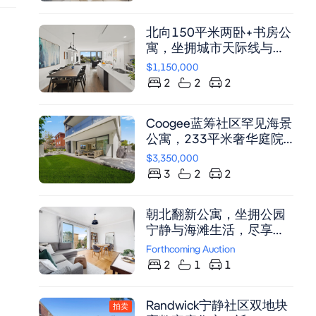
北向150平米两卧+书房公
寓，坐拥城市天际线与高
尔夫球场美景，静谧之地
$1,150,000
精品住宅
2
2
2
Coogee蓝筹社区罕见海景
公寓，233平米奢华庭院
住宅，三卧两卫双车位
$3,350,000
3
2
2
朝北翻新公寓，坐拥公园
宁静与海滩生活，尽享
Coogee购物中心便利
Forthcoming Auction
2
1
1
Randwick宁静社区双地块
拍卖