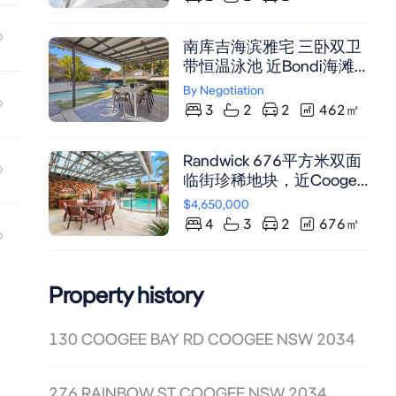
南库吉海滨雅宅 三卧双卫
带恒温泳池 近Bondi海滩
与名校
By Negotiation
3
2
2
462
㎡
Randwick 676平方米双面
临街珍稀地块，近Coogee
海滩与The Spot餐饮区，
$4,650,000
含工作室及泳池娱乐区，
4
3
2
676
㎡
需市政厅批准改造。
Property history
130 COOGEE BAY RD COOGEE NSW 2034
276 RAINBOW ST COOGEE NSW 2034