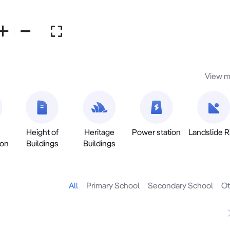
View m
Height of
Heritage
Power station
Landslide R
ion
Buildings
Buildings
All
Primary School
Secondary School
Ot