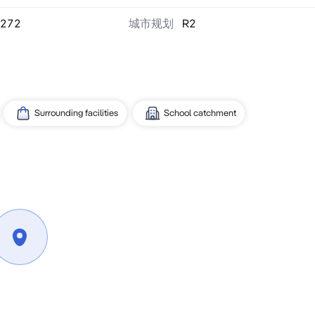
272
城市规划
R2
Surrounding facilities
School catchment