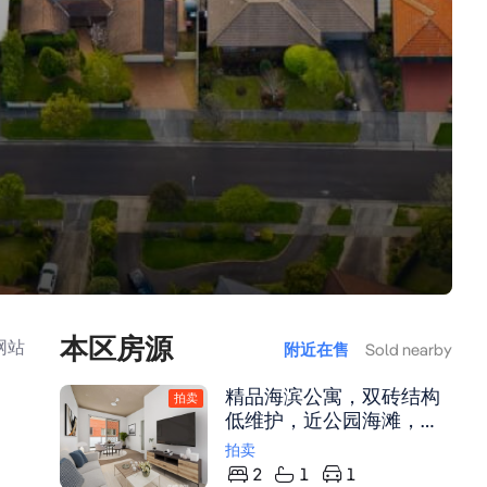
本区房源
网站
附近在售
Sold nearby
精品海滨公寓，双砖结构
拍卖
低维护，近公园海滩，带
车位及阳台，生活便利投
拍卖
资佳选。
2
1
1