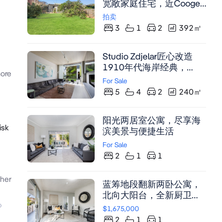
宽敞家庭住宅，近Coogee
海滩与The Spot商圈，潜
拍卖
力无限改建空间
3
1
2
392
㎡
Studio Zdjelar匠心改造
1910年代海岸经典，
ore
Coogee名贵街道转角地
For Sale
块，垂直花园环绕北向露
5
4
2
240
㎡
台，云石厨房与经典挑高
天花板相映成趣，步行至
阳光两居室公寓，尽享海
海滩仅500米。
isk
滨美景与便捷生活
For Sale
2
1
1
her
蓝筹地段翻新两卧公寓，
北向大阳台，全新厨卫，
自动车库，绝美水景
$1,675,000
2
1
1