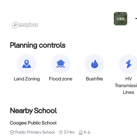
Planning controls
Land Zoning
Flood zone
Bushfire
HV
Transmiss
Lines
Nearby School
Coogee Public School
Public
Primary School
574m
K-6