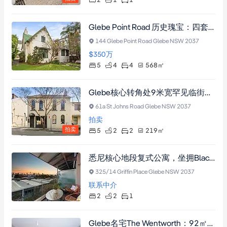
2
1
1
Glebe Point Road 历史瑰宝：四套宽敞一居公寓，568平方米宁静之地，经典维多利亚建筑，可欣赏城市与Barangaroo景观，毗邻购物中心与轻轨。
144 Glebe Point Road Glebe NSW 2037
$350
万
5
4
4
568
㎡
Glebe核心转角处9米宽罕见临街面地标宅地，挑高天花板多卧室，北向视野CBD景观，双车位车库，219平米面积潜力无限。
61a St Johns Road Glebe NSW 2037
拍卖
拍卖
5
2
2
219
㎡
悉尼核心地段复式公寓，坐拥Blackwattle Bay全景与城市天际线美景，双层阳台设计，配备欧式厨房与中央空调。
325/14 Griffin Place Glebe NSW 2037
联系中介
2
2
1
Glebe名宅The Wentworth：92㎡典雅公寓，享Wentworth Park景观，配备双车位车库及中央空调