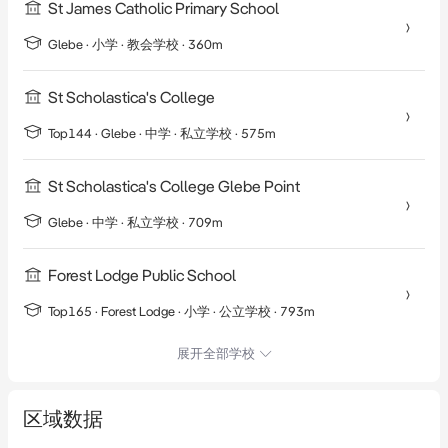
St James Catholic Primary School
Glebe
·
小学
· 教会学校
· 360m
St Scholastica's College
Top144 ·
Glebe
·
中学
· 私立学校
· 575m
St Scholastica's College Glebe Point
Glebe
·
中学
· 私立学校
· 709m
Forest Lodge Public School
Top165 ·
Forest Lodge
·
小学
· 公立学校
· 793m
展开全部学校
区域数据