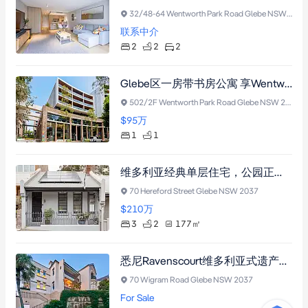
32/48-64 Wentworth Park Road Glebe NSW 2037
联系中介
2
2
2
Glebe区一房带书房公寓 享Wentworth Park与城市景观 中央空调 屋顶花园 近悉尼大学
502/2F Wentworth Park Road Glebe NSW 2037
$95
万
1
1
维多利亚经典单层住宅，公园正对面，橡木地板配挑高天花，带私密庭院与特斯拉储能系统
70 Hereford Street Glebe NSW 2037
$210
万
3
2
177
㎡
悉尼Ravenscourt维多利亚式遗产公寓，13套独立产权工作室，毗邻悉尼大学与轻轨，融合经典工艺与现代生活。
70 Wigram Road Glebe NSW 2037
For Sale