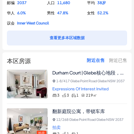
邮编
2037
人口
11,680
平均
38
岁
华人
6.0
%
男性
47.8
%
女性
52.2
%
议会
Inner West Council
查看更多本区域数据
本区房源
附近在售
附近已售
Durham Court | Glebe核心地段，六席现代联排别墅与修复遗产双拼别墅，私享电梯入户，奢装庭院，经典与现代交融。
1-8/417 Glebe Point Road Glebe NSW 2037
Expressions Of Interest Invited
3
3
1
219
㎡
翻新庭院公寓，带锁车库
12/268 Glebe Point Road Glebe NSW 2037
拍卖
拍卖