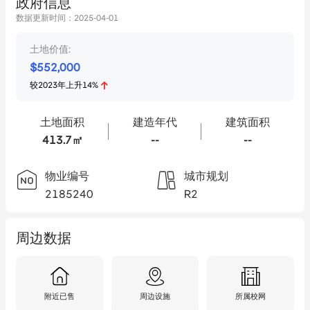
政府信息
数据更新时间：
2025-04-01
土地价值:
$
552,000
较
2023
年
上升
14
%
土地面积
建造年代
建筑面积
413.7㎡
--
--
物业编号
城市规划
2185240
R2
周边数据
附近已售
周边设施
所属校网