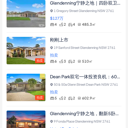
Glendenning宁静之地｜四卧双卫奢宅，近名校商圈，带恒温泳池与双车位车库
1 Gregory Street Glendenning NSW 2761
$127
万
4
2
4
485.3
㎡
刚刚上市
19 Sanford Street Glendenning NSW 2761
拍卖
拍卖
6
3
2
510
㎡
Dean Park双宅一体投资良机：602㎡地块含两栋独立住宅及入地泳池
50 & 50a Glenn Street Dean Park NSW 2761
拍卖
拍卖
5
2
2
602.9
㎡
Glendenning宁静之地，翻新5卧府邸，已获DA许可扩建，双居或投资潜力。
9 Fonda Place Glendenning NSW 2761