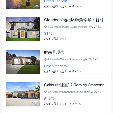
Listed For Sale !
5
2
2
472
㎡
Glendenning社区转角珍藏：智能家居、中央空调、四卧三卫、挑高天花板，步行至学校与购物中心
2 Cormack Place Glendenning NSW 2761
$145
万
4
3
2
时尚且现代
4 Parrella Grove Glendenning NSW 2761
Chic & Modern
3
1
1
493
㎡
Oakburst社区12 Romley Crescent宁静之地，四卧双车位车库带中央空调，近学校购物中心，附姻亲房开发潜力（需市政厅批准）
12 Romley Crescent Oakhurst NSW 2761
新上市
4
1
1
580
㎡