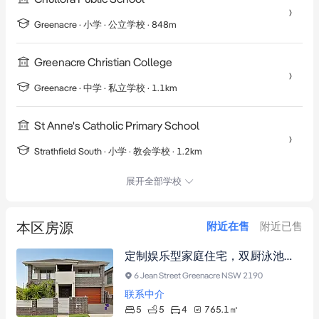
Greenacre
·
小学
· 公立学校
· 848m
Greenacre Christian College
Greenacre
·
中学
· 私立学校
· 1.1km
St Anne's Catholic Primary School
Strathfield South
·
小学
· 教会学校
· 1.2km
展开全部学校
本区房源
附近在售
附近已售
定制娱乐型家庭住宅，双厨泳池错层设计，距Greenacre中心2.8公里 这座定制住宅以双错层布局呈现卓越生活标准，配备双厨房系统及度假式户外空间。五间卧室含两间带书房卫浴套间的主卧，中央空调与水晶吊灯装点优雅内饰。北向庭院集恒温泳池、水疗亭及带顶露台于一体，串列停放双车位车库与独立储物间完善功能。坐拥蓝筹地段，毗邻购物中心、公园及名校圈。
6 Jean Street Greenacre NSW 2190
联系中介
5
5
4
765.1
㎡