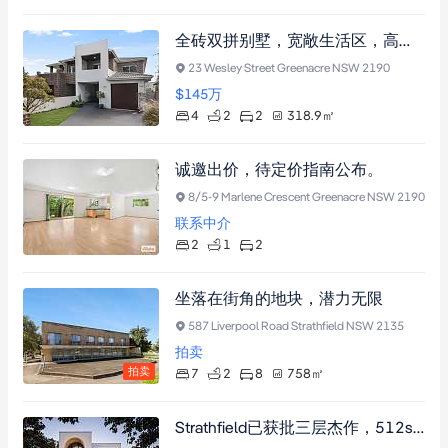
全砖双拼别墅，宽敞生活区，高品质装修，近优质学校及交通，带中央空调和安防系统。
23 Wesley Street Greenacre NSW 2190
$145
万
4
2
2
318.9
㎡
诚邀出价，待定价指南公布。
8/5-9 Marlene Crescent Greenacre NSW 2190
联系中介
2
1
2
坐落在街角的地块，潜力无限
587 Liverpool Road Strathfield NSW 2135
拍卖
拍卖
7
2
8
758
㎡
Strathfield已获批三层杰作，512sqm北向土地，黄金开发机遇