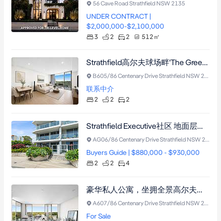
56 Cave Road Strathfield NSW 2135
UNDER CONTRACT |
$2,000,000-$2,100,000
3
2
2
512
㎡
Strathfield高尔夫球场畔'The Greens'北向阳光美居，坐拥全景绿茵，尽享度假式设施。
B605/86 Centenary Drive Strathfield NSW 2135
联系中介
2
2
2
Strathfield Executive社区 地面层豪宅 223㎡超大庭院 北向视野 4车位 度假式设施
AG06/86 Centenary Drive Strathfield NSW 2135
Buyers Guide | $880,000 - $930,000
2
2
4
豪华私人公寓，坐拥全景高尔夫球场景色
A607/86 Centenary Drive Strathfield NSW 2135
For Sale