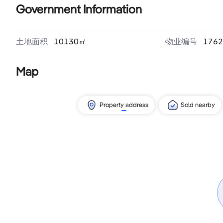
Government Information
土地面积
10130
㎡
物业编号
1762
Map
Property address
Sold nearby