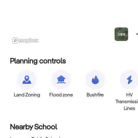
Planning controls
Land Zoning
Flood zone
Bushfire
HV
Transmiss
Lines
Nearby School