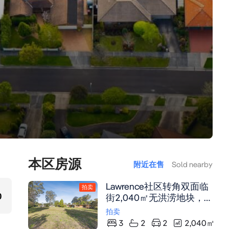
本区房源
附近在售
Sold nearby
Lawrence社区转角双面临
拍卖
0
街2,040㎡无洪涝地块，
三卧室带卫浴套间，宽敞
拍卖
车库及工作间，投资自住
3
2
2
2,040
㎡