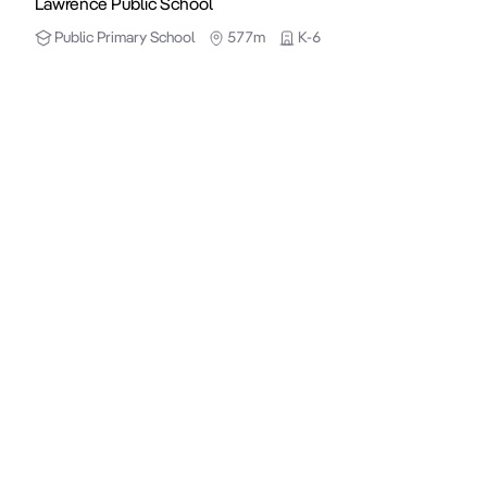
Lawrence Public School
Public
Primary School
577m
K-6