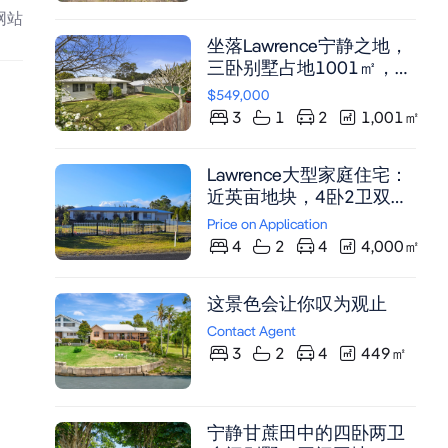
两相宜。
网站
坐落Lawrence宁静之地，
三卧别墅占地1001㎡，木
地板贯穿全屋，配嵌入式
$549,000
衣柜及带顶露台，双车位
3
1
2
1,001
㎡
车库，尽享河畔生活便
利。
Lawrence大型家庭住宅：
近英亩地块，4卧2卫双
厅，带媒体室及双车位车
Price on Application
库
4
2
4
4,000
㎡
这景色会让你叹为观止
Contact Agent
3
2
4
449
㎡
宁静甘蔗田中的四卧两卫