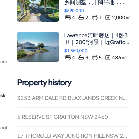
乡间别墅，开阔平地，现
代舒适，适合家庭和爱好
$590,000
宁静生活者。
4
2
1
2,000
㎡
Lawrence河畔奢居｜4卧3
卫｜200°河景｜近Grafton
与Yamba
$1,550,000
4
3
5
486
㎡
ore
Property history
isk
3253 ARMIDALE RD BLAXLANDS CREEK NSW 2460
5 RESERVE ST GRAFTON NSW 2460
hool
17 THOROLD WAY JUNCTION HILL NSW 2460