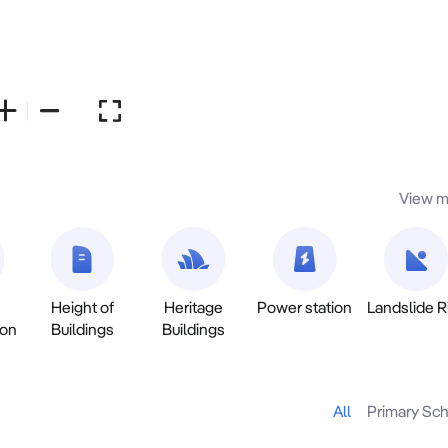
View m
Height of
Heritage
Power station
Landslide R
ion
Buildings
Buildings
All
Primary Sc