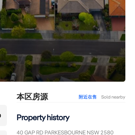
本区房源
附近在售
Sold nearby
0
Property history
40 GAP RD PARKESBOURNE NSW 2580