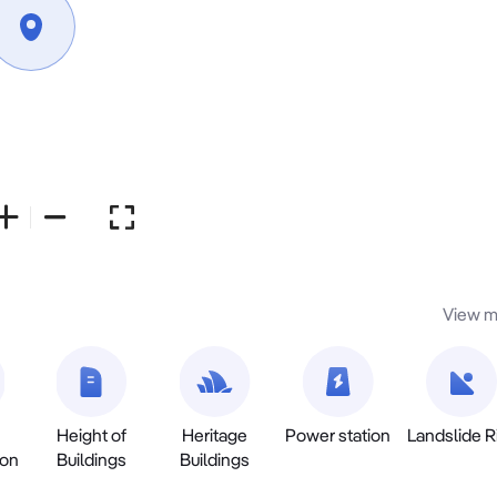
View m
Height of
Heritage
Power station
Landslide R
ion
Buildings
Buildings