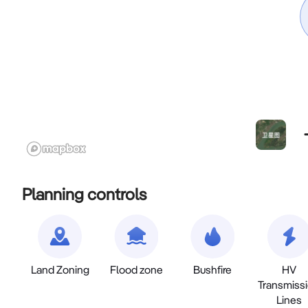
Planning controls
Land Zoning
Flood zone
Bushfire
HV
Transmiss
Lines