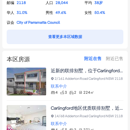
邮编
2118
人口
28,044
平均
38
岁
华人
31.0
%
男性
49.6
%
女性
50.4
%
议会
City of Parramatta Council
查看更多本区域数据
本区房源
附近在售
附近已售
近新的联排别墅，位于Carlingford West公立学校学区内
2/161 Adderton Road Carlingford NSW 2118
联系中介
4
3
2
224
㎡
Carlingford地区优质联排别墅，近名校学区，宽敞车库及储物室，交通便利
14/68 Adderton Road Carlingford NSW 2118
联系中介