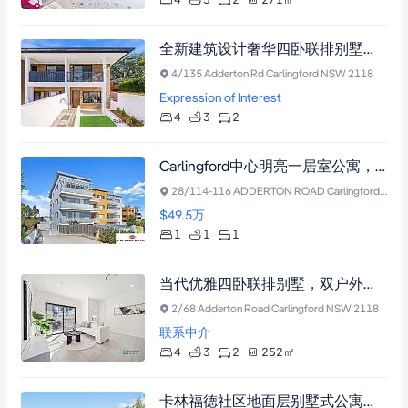
4
3
2
271
㎡
全新建筑设计奢华四卧联排别墅，Carlingford社区臻品，坐拥优质学区与便捷生活。
4/135 Adderton Rd Carlingford NSW 2118
Expression of Interest
4
3
2
Carlingford中心明亮一居室公寓，现代安保大楼，内置衣柜，阳光露台，近名校。
28/114-116 ADDERTON ROAD Carlingford NSW 2118
$49.5
万
1
1
1
当代优雅四卧联排别墅，双户外空间，名校学区，Carlingford黄金地段
2/68 Adderton Road Carlingford NSW 2118
联系中介
4
3
2
252
㎡
卡林福德社区地面层别墅式公寓，带户外庭院，近轻轨车站及优质学校，双车位带储物室，投资自住皆宜。