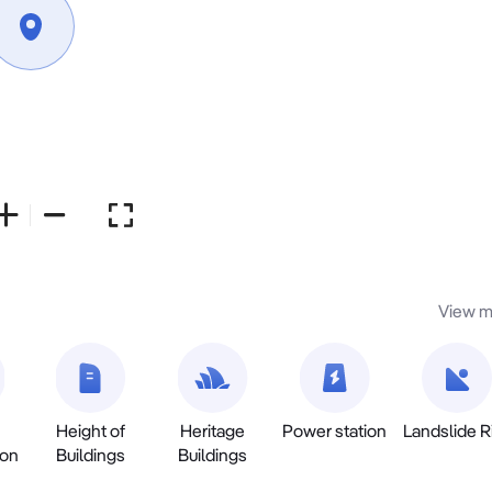
View m
Height of
Heritage
Power station
Landslide R
ion
Buildings
Buildings