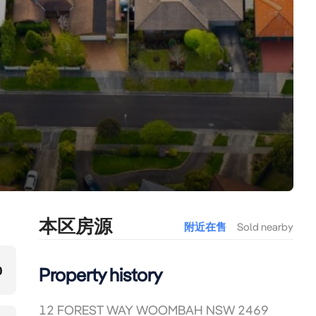
本区房源
附近在售
Sold nearby
0
Property history
12 FOREST WAY WOOMBAH NSW 2469