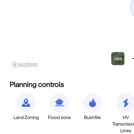
Planning controls
Land Zoning
Flood zone
Bushfire
HV
Transmiss
Lines