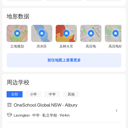
地形数据
土地规划
洪水区
丛林火灾
高压电
高压电站
前往地图上查看更多
周边学校
全部
小学
中学
其他
OneSchool Global NSW - Albury
Lavington
·
中学
· 私立学校
· 964m