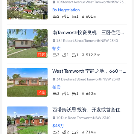
10 Stewart Avenue West Tamworth NSW 2340
By Negotiation
2
1
1
601
㎡
南Tamworth投资良机！三卧住宅现租$390/周至2026年5月，512平米地块即享稳定收益
164 Robert Street Tamworth NSW 2340
拍卖
拍卖
3
1
1
512.2
㎡
West Tamworth 宁静之地，660㎡三房焕新住宅，首置或投资优选
34 Dewhurst Street Tamworth NSW 2340
拍卖
拍卖
3
1
1
660
㎡
西塔姆沃思 投资、开发或首套住房。
10 Duri Road Tamworth NSW 2340
$48
万
3
2
2
714
㎡