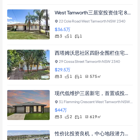
West Tamworth三居室投资佳宅 88平方米温馨居所 567平方米地块 长期租约收益稳定 步行至学校超市
22 Cole Road West Tamworth NSW 2340
$36.5
万
3
1
1
西塔姆沃思社区四卧全围栏住宅，带露台和储物间，投资潜力佳
29 Cossa Street Tamworth NSW 2340
$29.5
万
3
1
1
575
㎡
现代低维护三居新宅，首置或投资优选，带租约至2026年10月
31 Flemming Crescent West Tamworth NSW 2340
$44
万
3
2
1
619
㎡
性价比投资良机，中心地段潜力无限，临近Taminda，学校及交通，601㎡地块，带后院，租金收益稳定。