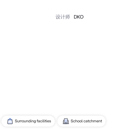
设计师
DKO
Surrounding facilities
School catchment