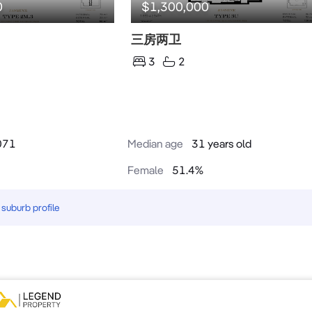
0
$1,300,000
三房两卫
3
2
071
Median age
31 years old
Female
51.4
%
suburb profile