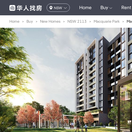
Home
Buy
Rent
NSW
Home
>
Buy
>
New Homes
>
NSW 2113
>
Macquarie Park
>
Ma