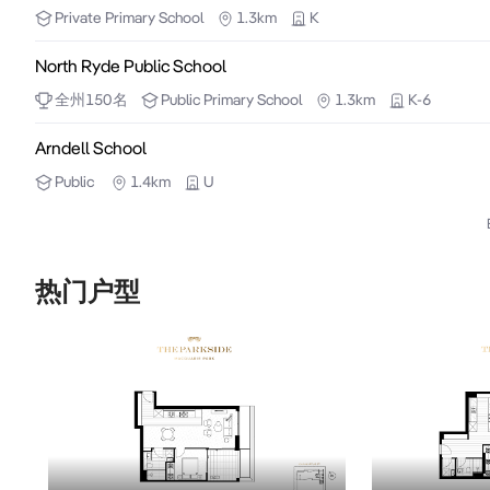
Private
Primary School
1.3km
K
North Ryde Public School
全州
150
名
Public
Primary School
1.3km
K-6
Arndell School
Public
1.4km
U
热门户型