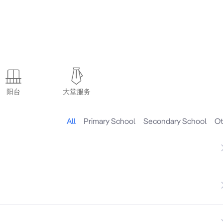
阳台
大堂服务
All
Primary School
Secondary School
Ot