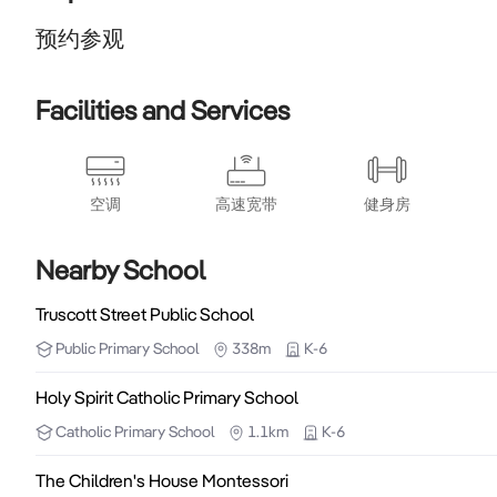
预约参观
Facilities and Services
空调
高速宽带
健身房
Nearby School
Truscott Street Public School
Public
Primary School
338m
K-6
Holy Spirit Catholic Primary School
Catholic
Primary School
1.1km
K-6
The Children's House Montessori