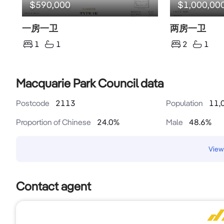
$590,000
$1,000,00
一房一卫
两房一卫
1
1
2
1
Macquarie Park Council data
Postcode
2113
Population
11,
Proportion of Chinese
24.0
%
Male
48.6
%
View 
Contact agent