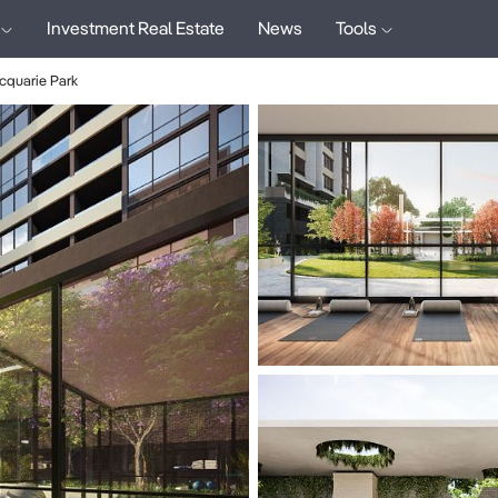
Investment Real Estate
News
Tools
cquarie Park