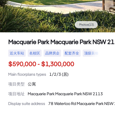
Photos
(
13
)
Macquarie Park Macquarie Park NSW 2
近火车站
名校区
品牌房企
配套齐全
顶级装修
$590,000 - $1,300,000
Main floorplans types
1/2/3 (居)
项目类型
公寓
项目地址
Macquarie Park Macquarie Park NSW 2113
Display suite address
78 Waterloo Rd Macquarie Park NSW