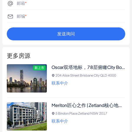
邮箱
*
邮编
*
发送询问
更多房源
Oscar双塔地标，78层俯瞰City Botanic Gardens与Brisbane River，尊享永久景观，奢装公寓，核心区位，已动工，2029分期交付。
新上市
204 Alice Street Brisbane City QLD 4000
联系中介
Meriton匠心之作 | Zetland核心地段21层景观公寓，永不被遮挡360°景观，4分钟直达CBD，1房-3房火热销售中
5 Bindon Place Zetland NSW 2017
联系中介