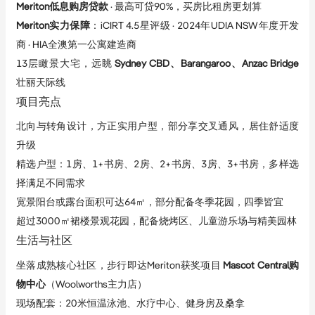
Meriton低息购房贷款
 · 最高可贷90%，买房比租房更划算
Meriton实力保障
：iCIRT 4.5星评级 · 2024年UDIA NSW年度开发
商 · HIA全澳第一公寓建造商
13层瞰景大宅，远眺 
Sydney CBD、Barangaroo、Anzac Bridge
壮丽天际线
项目亮点
北向与转角设计，方正实用户型，部分享交叉通风，居住舒适度
升级
精选户型：1房、1+书房、2房、2+书房、3房、3+书房，多样选
择满足不同需求
宽景阳台或露台面积可达64㎡，部分配备冬季花园，四季皆宜
超过3000㎡裙楼景观花园，配备烧烤区、儿童游乐场与精美园林
生活与社区
坐落成熟核心社区，步行即达Meriton获奖项目 
Mascot Central购
物中心
（Woolworths主力店）
现场配套：20米恒温泳池、水疗中心、健身房及桑拿