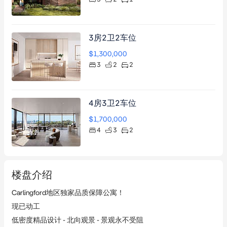
3房2卫2车位
$1,300,000
3
2
2
4房3卫2车位
$1,700,000
4
3
2
楼盘介绍
Carlingford地区独家品质保障公寓！
现已动工 
低密度精品设计 - 北向观景 - 景观永不受阻 