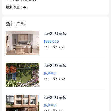
规划体量
：
46
热门户型
2房2卫1车位
$885,000
2
2
1
2房2卫2车位
联系中介
2
2
2
3房2卫1车位
联系中介
3
2
1