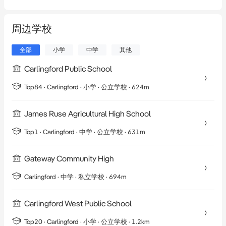
周边学校
全部
小学
中学
其他
Carlingford Public School
Top84 ·
Carlingford
·
小学
· 公立学校
· 624m
James Ruse Agricultural High School
Top1 ·
Carlingford
·
中学
· 公立学校
· 631m
Gateway Community High
Carlingford
·
中学
· 私立学校
· 694m
Carlingford West Public School
Top20 ·
Carlingford
·
小学
· 公立学校
· 1.2km