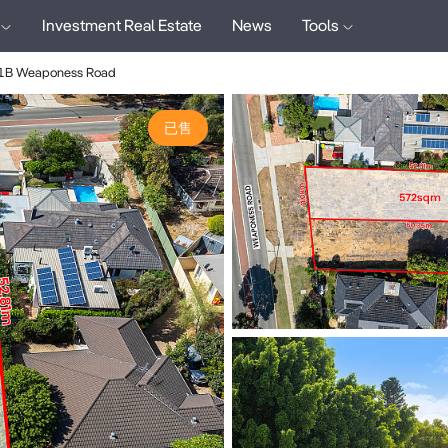
Investment Real Estate
News
Tools
1B Weaponess Road
已售