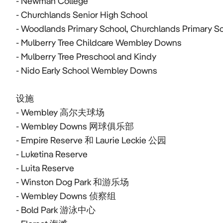
- Newman College

- Churchlands Senior High School

- Woodlands Primary School, Churchlands Primary Sch
- Mulberry Tree Childcare Wembley Downs

- Mulberry Tree Preschool and Kindy

- Nido Early School Wembley Downs

设施

- Wembley 高尔夫球场

- Wembley Downs 网球俱乐部

- Empire Reserve 和 Laurie Leckie 公园

- Luketina Reserve

- Luita Reserve

- Winston Dog Park 和游乐场

- Wembley Downs 侦察组

- Bold Park 游泳中心
