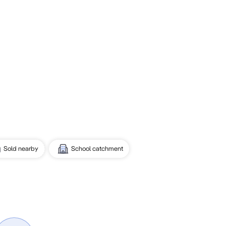
Sold nearby
School catchment