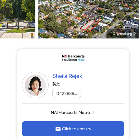
13 Remaining
Sheila Rejek
英文
0422888...
NAI Harcourts Metro
Click to enquiry