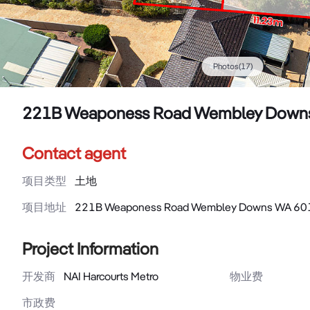
Photos
(
17
)
221B Weaponess Road Wembley Down
Contact agent
项目类型
土地
项目地址
221B Weaponess Road Wembley Downs WA 60
Project Information
开发商
NAI Harcourts Metro
物业费
市政费