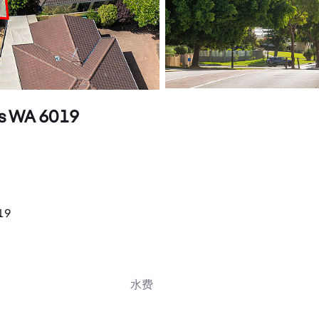
s WA 6019
19
水费