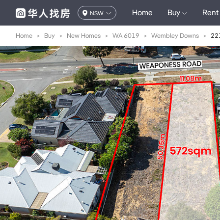
Home
Buy
Rent
NSW
Home
>
Buy
>
New Homes
>
WA 6019
>
Wembley Downs
>
22