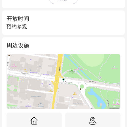
- 总面积133平方米，位于一楼  

- 配备小厨房及员工餐厅  

- 公共卫生间  

开放时间
- 灵活分区，适用于多种用途  

预约参观
- 与其他专业服务机构共用大楼  

- 毗邻Toowoomba主要购物中心Grand Central，便利性与配套设
周边设施
施无可比拟  

如需预约看房或了解更多信息，请联系Alice Ridgway，电话：
0488 085 880