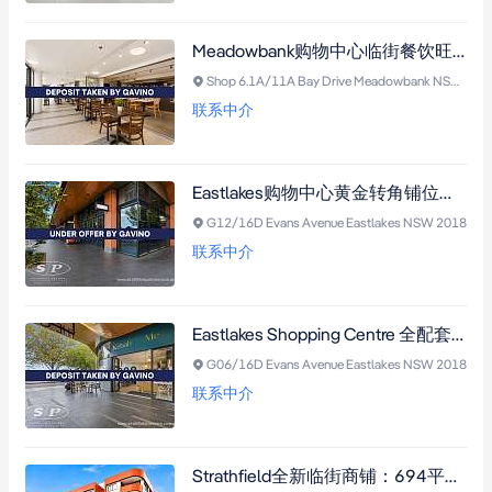
Meadowbank购物中心临街餐饮旺铺出租，107平方米带庭院，全装厨房设备，高客流黄金地段，品牌入驻良机。
Shop 6.1A/11A Bay Drive Meadowbank NSW 2114
联系中介
Eastlakes购物中心黄金转角铺位：55平方米临街旺铺，高曝光零售餐饮优选
G12/16D Evans Avenue Eastlakes NSW 2018
联系中介
Eastlakes Shopping Centre 全配套烤肉店 临街旺铺 即租即营 含户外餐区
G06/16D Evans Avenue Eastlakes NSW 2018
联系中介
Strathfield全新临街商铺：694平米底层零售空间，双面临街，36米Liverpool Road展示面，11个车位，E1商业区，医疗健身餐饮用途（需市政厅批准）