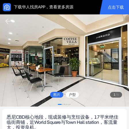
下载华人找房APP，查看更多房源
点击下载
图片
户型
1
/
6
悉尼CBD核心地段，现成装修与烹饪设备，17平米绝佳
临街商铺，近World Square与Town Hall station，客流量
大，投资良机。