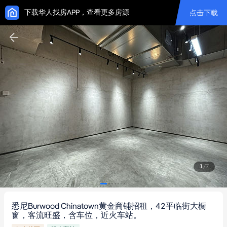
下载华人找房APP，查看更多房源
点击下载
1
/
7
悉尼Burwood Chinatown黄金商铺招租，42平临街大橱
窗，客流旺盛，含车位，近火车站。