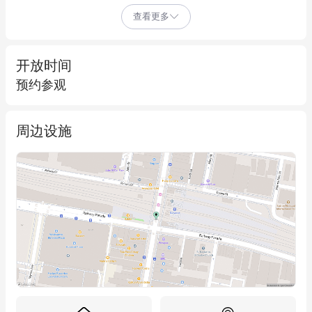
供了理想机会。  

查看更多
物业亮点：  

• 约 42 平方米零售空间  

开放时间
• 位于备受欢迎的 Burwood 唐人街区域的黄金地段  

预约参观
• 卓越曝光度，人流量大  

• 大型橱窗展示，提供最大可见度  

周边设施
• 适合多种用途，包括咖啡馆、奶茶店、甜品店、美容/美甲沙
龙、专业服务、零售展厅或办公室（需市政厅批准）  

• 现代化商业环境，周边优质商家  

• 包含带锁车位  

• 位置便利，距 Burwood Road 零售街、Burwood Plaza 购物中心
和 Burwood 火车站仅几步之遥  

• 便捷通往公共交通和主要干道  

抓住这一难得机会，在悉尼最具活力且发展最快的商业区之一建
立您的业务。  
