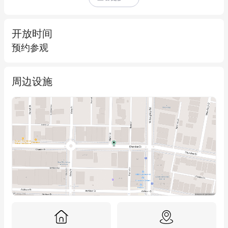
（需市政厅批准）。

* 地处 St Leonards 核心地带

开放时间
* 独立空间配备现代装修

预约参观
* 宽阔玻璃幕墙立面

* 餐饮专用配套设施

周边设施
* 内部独立卫生间

* 后门直通 Atchison Lane

* 提供专属停车位

* 面积：约257平方米

详情请咨询：

Ivor Zhou - 0430 248 867

Karver Chan - 0468 368 883

免责声明：本资料仅供参考，Shead Property 虽已谨慎核查但不
保证信息的准确性、完整性与时效性。