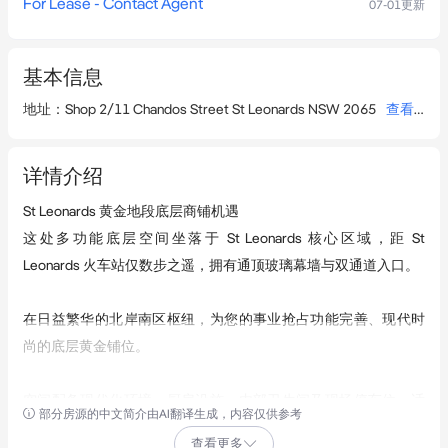
For Lease - Contact Agent
07-01
更新
基本信息
地址
：
Shop 2/11 Chandos Street St Leonards NSW 2065
查看详情
详情介绍
St Leonards 黄金地段底层商铺机遇

这处多功能底层空间坐落于 St Leonards 核心区域，距 St 
Leonards 火车站仅数步之遥，拥有通顶玻璃幕墙与双通道入口。

在日益繁华的北岸南区枢纽，为您的事业抢占功能完善、现代时
尚的底层黄金铺位。

空间配备现代化环境、厨房设施、内部卫生间及现场停车位。适
部分房源的中文简介由AI翻译生成，内容仅供参考
用于零售、展厅、餐饮、医疗咨询或专业服务类等多种经营业态
查看更多