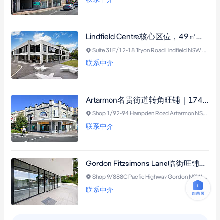
Lindfield Centre核心区位，49㎡精装商业套房，毗邻火车站与购物中心，分区布局内置厨房，需市政厅批准。
Suite 31E/12-18 Tryon Road Lindfield NSW 2070
联系中介
Artarmon名贵街道转角旺铺｜174平米黄金展面，火车站无缝衔接
Shop 1/92-94 Hampden Road Artarmon NSW 2064
联系中介
Gordon Fitzsimons Lane临街旺铺，119㎡开放式空间，临街展示面宽阔，近购物中心与公交枢纽，适合咖啡厅/医疗/零售等多业态（需市政厅批准）。
Shop 9/888C Pacific Highway Gordon NSW 2072
联系中介