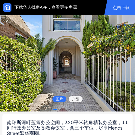
下载华人找房APP，查看更多房源
点击下载
图片
户型
1
/
14
南珀斯河畔蓝筹办公空间，320平米转角精装办公室，11
间行政办公室及宽敞会议室，含三个车位，尽享Mends
Street繁华商圈。