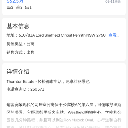
$62.5
万
02-11
更新
2
2
1
基本信息
地址
：
610/81A Lord Sheffield Circuit Penrith NSW 2750
查看详情
房屋类型
：
公寓
销售方式
：
出售
详情介绍
Thornton Estate - 轻松都市生活，尽享壮丽景色

电话查询ID：230571

这套宽敞现代的两居室公寓位于公寓楼A的第六层，可俯瞰彭里斯
区的美景。它距离彭里斯火车站、Westfield购物中心、学校和公
园仅几分钟路程，并且可以到达Ron Mulock Oval、步行道和自行
车道，通往彭里斯市中心，还有社区游乐场和烧烤区。该公寓拥