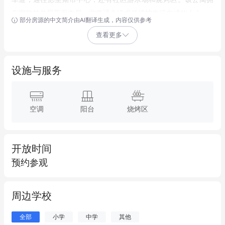
有宽敞的单层平面布局，非常适合追求低维护生活方式的人士。

部分房源的中文简介由AI翻译生成，内容仅供参考
查看更多
出售 - 随时预约看房

特色：

设施与服务
~ 朝东阳台，享受早晨阳光

~ 宽敞的开放式客厅和餐厅，铺设木地板，配备空调和LED照明

~ 两间铺有地毯的卧室，带内置衣柜和空调

空调
阳台
烧烤区
~ 主卧室为特大号床尺寸，带套内浴室

~ 第二间卧室通向阳台，并配有现代化浴室

开放时间
~ 设计师打造的燃气厨房，配备Omega洗碗机、传统烤箱和微波
预约参观
炉

~ 内部洗衣空间，配备Omega烘干机

~ 安全电梯通道，对讲设施，地下室停车位旁设有储物笼

周边学校
~ 现场物业管理，提供维护门户

全部
小学
中学
其他