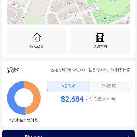
storage cage next to the car parking space

~ On-site Building management offering maintenance portal

Outgoings:

Water Rates: $172 p/q approx.

Council Rates: $473 p/q approx.

附近已售
所属校网
Strata Levies: $1432 p/q approx.
贷款
区域指导价$625,000，按首付20%，5%利率计算
本息同还
只还利息
$
2,684
/ 每月还款(30年)
·
·
总本金
总利息