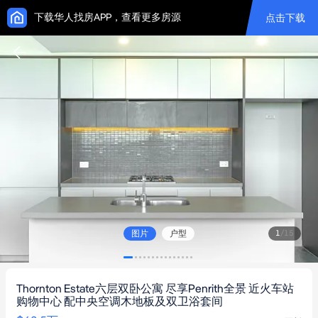
下载华人找房APP，查看更多房源
点击下载
图片
户型
1
/
15
Thornton Estate六层双卧公寓 尽享Penrith全景 近火车站
购物中心 配中央空调木地板及双卫浴套间