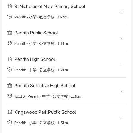
支出：

St Nicholas of Myra Primary School
水费：约每季度172澳元

Penrith
·
小学
· 教会学校
· 763m
市政费：约每季度473澳元

物业费：约每季度1432澳元
Penrith Public School
Thornton Estate - Effortless Urban Living with Spectacular Views

Penrith
·
小学
· 公立学校
· 1.1km
Phone Enquiry ID: 230571

Penrith High School
This spacious and modern two bedroom apartment is located on 
Penrith
·
中学
· 公立学校
· 1.2km
the sixth floor of the apartment block A with sweeping Penrith 
district outlooks. It is only minutes away from the Penrith train 
Penrith Selective High School
station, Westfield shopping mall, schools, park lands and have 
Top13 ·
Penrith
·
中学
· 公立学校
· 1.3km
access to Ron Mulock Oval, walkways and cycle paths that lead to 
Penrith's CBD, as well as the community playground and BBQ area. 
Kingswood Park Public School
It features a generous single level floorplan that's ideally 
Penrith
·
小学
· 公立学校
· 1.5km
configured to meet the needs of low maintenance lifestyle 
seekers.
