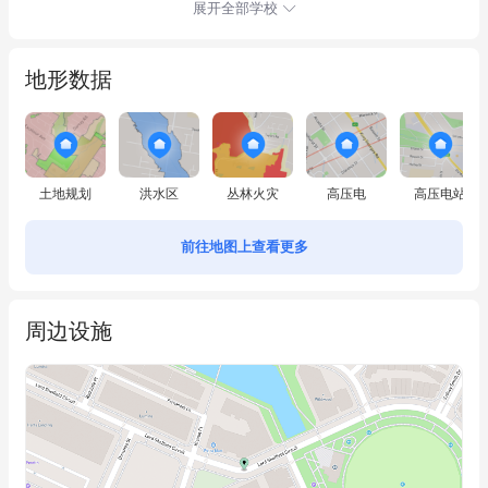
展开全部学校
FOR SALE - OPEN FOR INSPECTION ANYTIME by appointment

地形数据
Featuring: 

~ East facing balcony allowing morning sunshine

~ Great-sized timber floors open plan lounge & dining with air-con 
土地规划
洪水区
丛林火灾
高压电
高压电站
and LED light filled throughout

~ Spacious two carpeted bedrooms with built-in wardrobes and 
前往地图上查看更多
air-con

~ King-sized master bedroom with ensuite.

~ Second bedroom with opening to the balcony, plus modern 
周边设施
bathroom

~ Designer eat-in gas kitchen with Omega Dishwasher, 
Conventional Oven and Microwave Oven

~ Internal laundry space with Omega Dryer

~ Secure lift access, intercom facility, basement parking with 