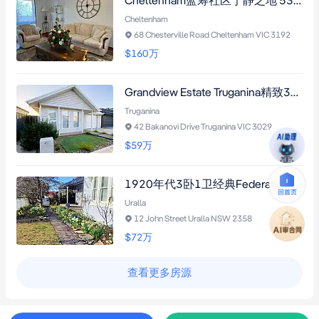
Cheltenham蓝筹社区宁静之地 537平方米地块 四卧双卫双客厅 全新装修中央空调 近海滩火车站Westfield Southland
Cheltenham
68 Chesterville Road Cheltenham VIC 3192
$160
万
Grandview Estate Truganina精致3卧2卫住宅，双步入式衣帽间、设计感厨房及前后露台，配备中央空调系统与节能双玻窗
Truganina
42 Bakanovi Drive Truganina VIC 3029
$59
万
1920年代3卧1卫经典Federation小屋，坐落历史悠久的Uralla社区。保留原始压花金属天花板、彩绘玻璃窗及法式门廊，环绕式牛鼻檐阳台，带姻亲房改造空间的花园别墅。
Uralla
12 John Street Uralla NSW 2358
$72
万
查看更多房源