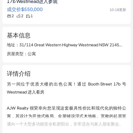
17b Westmead进入参观
成交价
$550,000
10-18
更新
2
2
1
基本信息
地址
：
31/114 Great Western Highway Westmead NSW 2145
查看
房屋类型
：
公寓
详情介绍
另一间位于优质大楼的出色公寓！通过 Booth Street 17b 号 
Westmead 进入看房

AJW Realty 很荣幸向您呈现这套极具性价比和现代化的独特公
寓，其设计为开放式格局。全屋铺设浮式木地板。宽敞的起居室
通向一个大型多功能安全私密阳台，非常适合与家人朋友聚会。
