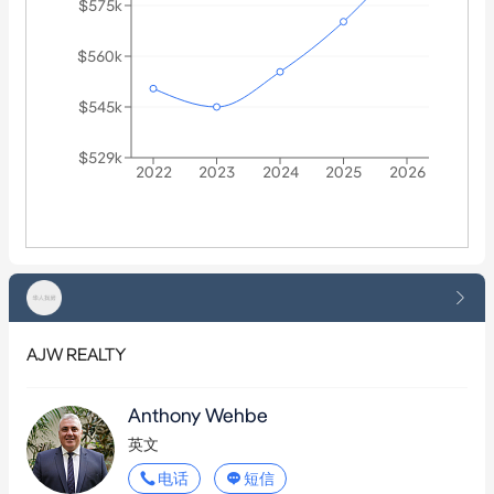
$575k
$560k
$545k
$529k
2022
2023
2024
2025
2026
AJW REALTY
Anthony Wehbe
英文
电话
短信