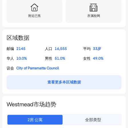
- Stunning bathrooms, fully tiled, the main with separate bath and 
stand-alone shower

- High ceilings, ducted reverse cycle air conditioning, gas bayonet 
附近已售
所属校网
point

- European-style internal laundry with clothes dryer. 

区域数据
- Full security building, video intercom, alarm system

- Security basement car space + storage cage

邮编
2145
人口
16,555
平均
33
岁
华人
10.0
%
男性
51.0
%
女性
49.0
%
Quarterly Levies:

议会
City of Parramatta Council
- Strata $1296 (includes $312 Capital works fund)

- Council $372

查看更多本区域数据
- Water $186

Hurry this is a must inspect apartment and WILL NOT LAST!

Westmead市场趋势
2
房
公寓
全部类型
Disclaimer: Whilst all the information contained in this 