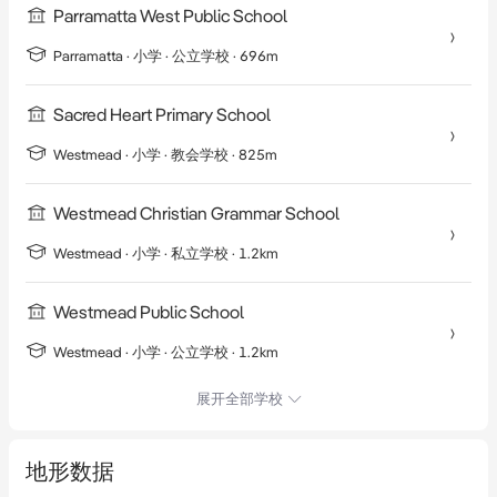
季度费用：

Parramatta West Public School
- 物业管理费 $1296（包括 $312 资本工程基金）

Parramatta
·
小学
· 公立学校
· 696m
- 市政费 $372

- 水费 $186

Sacred Heart Primary School
Westmead
·
小学
· 教会学校
· 825m
抓紧时间看房，这套公寓不容错过！

Westmead Christian Grammar School
免责声明：尽管此广告中的所有信息均来自可靠来源，但 AJW 
Realty 不保证信息的准确性，任何潜在买家不应将其视为事实陈
Westmead
·
小学
· 私立学校
· 1.2km
述，并应在必要时寻求专业建议。
Westmead Public School
Another Great Apartment in a Great Building! Entry for inspections 
Westmead
·
小学
· 公立学校
· 1.2km
through 17b Booth Street Westmead

AJW Realty are proud to present you this Great Value and Ultra-
展开全部学校
modern unique apartment, with an exceptional open plan design. 
Floating timber floors throughout. Huge living area flowing to a 
地形数据
large multipurpose secure and private, balcony. Perfect for 