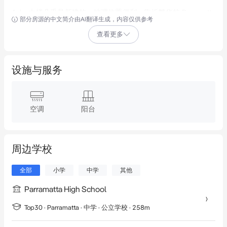
Asha 大楼几乎是新建的，地理位置便利，靠近繁华的 Parramatta 
部分房源的中文简介由AI翻译生成，内容仅供参考
CBD，这套豪华宽敞的公寓距离 River-Cat 渡轮、火车站、公交换
查看更多
乘枢纽、Westfield 购物中心、西悉尼大学、Parramatta 高中、
Westmead 公立医院以及 Parramatta 的时尚餐厅和咖啡馆都很
近。

设施与服务
特点包括：

- 2 间大卧室，均配有镜面内置衣柜，主卧带套间

空调
阳台
- 卧室位置经过精心设计，远离起居区，确保隐私、宁静

- 厨房灵感来自厨师，配备石质台面、燃气灶具、大型储藏室等

周边学校
- 漂亮的浴室，全瓷砖铺设，主卫配有独立浴缸和独立淋浴

- 高挑天花板，管道式冷暖空调，燃气接口

全部
小学
中学
其他
- 欧式内部洗衣房，配有干衣机

Parramatta High School
- 全封闭式大楼，视频对讲系统，报警系统

- 地下安全停车位 + 储物笼

Top30 ·
Parramatta
·
中学
· 公立学校
· 258m