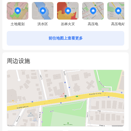
entertaining family and friends.

Asha building is near new and conveniently located close to the 
土地规划
洪水区
丛林火灾
高压电
高压电站
vibrant Parramatta CBD, this luxurious and spacious apartment is a 
short bus trip to River-Cat ferry, railway station, bus interchange 
前往地图上查看更多
hub, Westfield Shopping Centre, University of Western Sydney, 
Parramatta High School, Westmead public, as well as Parramatta's 
周边设施
trendy restaurants and cafes.

Features Include:

- 2 large bedrooms, both with mirrored built-ins, master with 
ensuite

- The bedrooms are thoughtfully located away from living areas, 
promoting privacy, peace and quiet

- The chef inspired kitchen features stone bench tops, gas 
cooking, large pantry and much more
