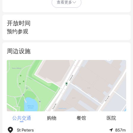
查看更多
及屋顶露台区域  

- 租约：已租赁给某汽车集团  

开放时间
- 距离Westconnex St Peters立交*约300米  

预约参观
- 距离Princes Highway*约950米  

- 距离St Peters Station*约1.2公里  

周边设施
- 距离Green Square Station*约2.3公里  

- 距离Sydney Airport*约3.9公里  

- 距离Sydney CBD*约6公里  

- 距离Port Botany*约11公里
公共交通
购物
餐馆
医院
St Peters
857m