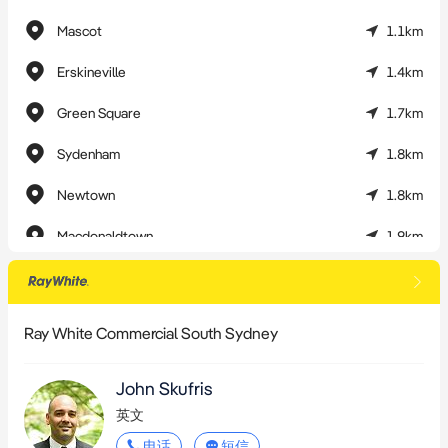
Mascot
1.1km
Erskineville
1.4km
Green Square
1.7km
Sydenham
1.8km
Newtown
1.8km
Macdonaldtown
1.9km
Domestic Airport
2.3km
Stanmore
2.9km
Ray White Commercial South Sydney
Tempe
3.0km
John Skufris
英文
电话
短信