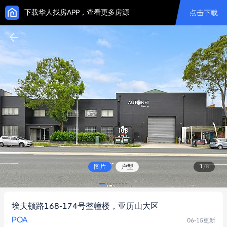
下载华人找房APP，查看更多房源
点击下载
图片
户型
1
/
8
埃夫顿路168-174号整幢楼，亚历山大区
POA
06-15
更新