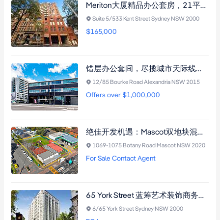
Meriton大厦精品办公套房，21平米开放式，近Town Hall站，享茶室泳池，National Trust保护立面。
Suite 5/533 Kent Street Sydney NSW 2000
$165,000
错层办公套间，尽揽城市天际线，北向露台，毗邻Campbell Road Bridge及Mascot站。
12/85 Bourke Road Alexandria NSW 2015
Offers over $1,000,000
绝佳开发机遇：Mascot双地块混合用途物业，首度面市五十年，毗邻购物中心与交通枢纽
1069-1075 Botany Road Mascot NSW 2020
For Sale Contact Agent
65 York Street 蓝筹艺术装饰商务楼宇，123平方米明亮办公公寓，多面采光，毗邻Martin Place与Wynyard Station交通枢纽
6/65 York Street Sydney NSW 2000