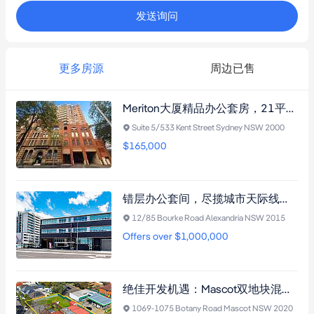
发送询问
更多房源
周边已售
Meriton大厦精品办公套房，21平米开放式，近Town Hall站，享茶室泳池，National Trust保护立面。
Suite 5/533 Kent Street Sydney NSW 2000
$165,000
错层办公套间，尽揽城市天际线，北向露台，毗邻Campbell Road Bridge及Mascot站。
12/85 Bourke Road Alexandria NSW 2015
Offers over $1,000,000
绝佳开发机遇：Mascot双地块混合用途物业，首度面市五十年，毗邻购物中心与交通枢纽
1069-1075 Botany Road Mascot NSW 2020