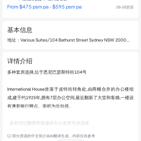
From $475 psm pa - $595 psm pa
08-08
更新
基本信息
地址
：
Various Suites/104 Bathurst Street Sydney NSW 2000
查看
详情介绍
多种套房选择,位于悉尼巴瑟斯特街104号

International House坐落于皮特街转角处,由两幢合并的办公楼组
成,建于约1925年,拥有7层办公空间,最近翻新了大堂和客梯,一楼设
有澳新银行网点。面积为近似值。

- 多处经过翻新和装修的办公套房可供选择

- 面积从38平方米至94平方米不等

部分房源的中文简介由AI翻译生成，内容仅供参考
- 非常靠近市政厅火车站、女王维多利亚大楼和海德公园
