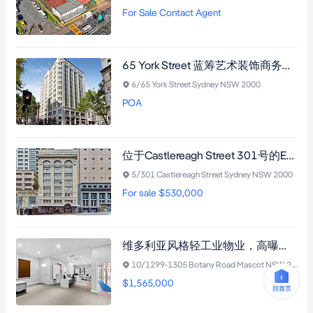
For Sale Contact Agent
65 York Street 蓝筹艺术装饰商务楼宇，123平方米明亮办公公寓，多面采光，毗邻Martin Place与Wynyard Station交通枢纽
6/65 York Street Sydney NSW 2000
POA
位于Castlereagh Street 301号的EMI Studios旧址，毗邻Family Law Court，直面Goulburn Street停车场，交通便利。85平方米分区办公套房，含2间主办公室与灵活开放式空间，大楼门厅雅致，公共茶水间宽敞，性价比卓越。
5/301 Castlereagh Street Sydney NSW 2000
For sale $530,000
维多利亚风格轻工业物业，高曝光率，Botany Road转角黄金地段
10/1299-1305 Botany Road Mascot NSW 2020
$1,565,000