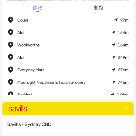
购物
餐馆
Coles
97m
Aldi
154m
Woolworths
164m
Aldi
249m
Everyday Mart
676m
Moonlight Nepalese & Indian Grocery
746m
EzyMart
1.0km
Woolworths
1.2km
IGA
1.7km
Savills - Sydney CBD
Coles
2.0km