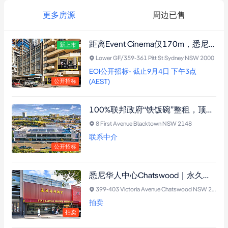
更多房源
周边已售
距离Event Cinema仅170m，悉尼CBD稀缺酒吧投资物业｜凌晨2点酒牌+100%净租赁
新上市
Lower GF/359-361 Pitt St Sydney NSW 2000
EOI公开招标- 截止9月4日 下午3点
(AEST)
公开招标
100%联邦政府“铁饭碗”整租，顶级AAA级主权担保，西悉尼CBD核心资产首选！
8 First Avenue Blacktown NSW 2148
联系中介
公开招标
悉尼华人中心Chatswood｜永久产权“星城酒家”物业重磅拍卖
399-403 Victoria Avenue Chatswood NSW 2067
拍卖
拍卖