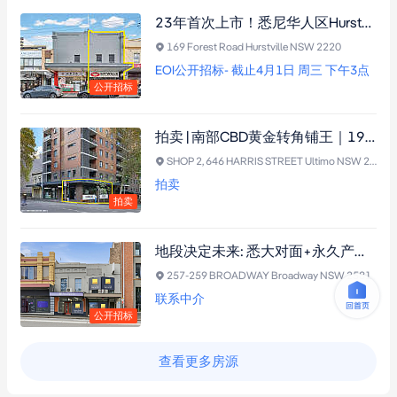
23年首次上市！悉尼华人区Hurstville核心旺铺，空置交付，双重收益，自用投资皆宜！
169 Forest Road Hurstville NSW 2220
EOI公开招标- 截止4月1日 周三 下午3点
公开招标
拍卖 | 南部CBD黄金转角铺王｜19米双面临街｜超高车流曝光
SHOP 2, 646 HARRIS STREET Ultimo NSW 2007
拍卖
拍卖
地段决定未来: 悉大对面+永久产权+双重出入+投资自用皆宜
257-259 BROADWAY Broadway NSW 2581
联系中介
公开招标
查看更多房源