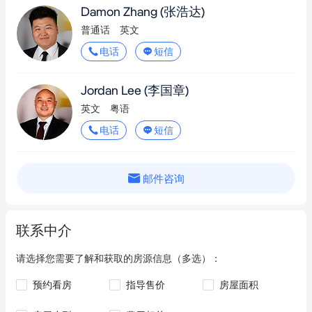
Damon Zhang
(张浩达)
IGA Local Grocer West Pymble
2.1km
普通话
英文
IGA North Epping
3.4km
电话
短信
IGA Xpress South Turramurra
3.5km
Jordan Lee
(李国章)
Novel Fresh IGA Epping
3.5km
英文
粤语
电话
短信
Coles
3.9km
Woolworths
3.9km
邮件咨询
Woolworths
3.9km
Woolworths
3.9km
联系中介
Meat Favor & Hapigo Supermarket
3.9km
请选择您需要了解和获取的房源信息（多选）：
Sakura Supermarket
3.9km
预约看房
指导售价
房屋面积
Aldi
4.0km