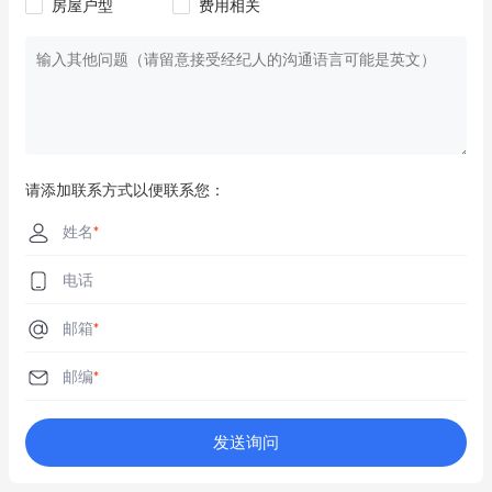
房屋户型
费用相关
Tonyon Supermarket
4.1km
Coles
4.3km
Coles
4.3km
Woolworths
4.3km
请添加联系方式以便联系您：
Harris Farm Markets
4.5km
姓名
*
Lindfield Shopping Village
4.5km
电话
Supamart IGA
4.5km
邮箱
*
Woolworths Metro
4.9km
邮编
*
Harris Farm Markets
5.0km
Aldi
5.0km
发送询问