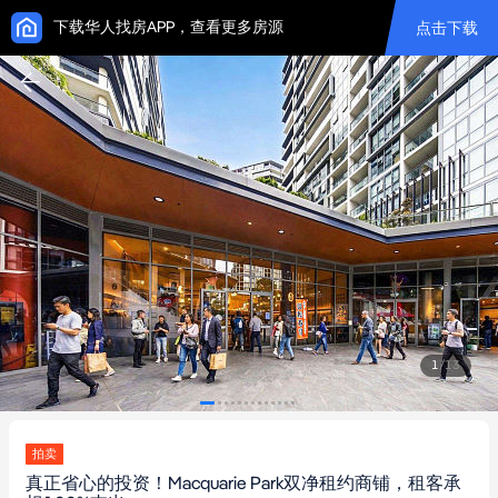
下载华人找房APP，查看更多房源
点击下载
1
/
13
拍卖
真正省心的投资！Macquarie Park双净租约商铺，租客承