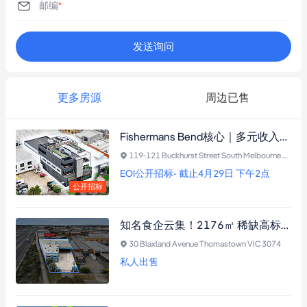
邮编
*
Coles
2.8km
发送询问
Woolworths Metro
2.8km
Woolworths
2.9km
更多房源
周边已售
Frederick's Local Grocery
2.9km
The Dome Express
2.9km
Fishermans Bend核心｜多元收入+17车位，稳定现金流，自用投资灵活选择
119-121 Buckhurst Street South Melbourne VIC 3205
IGA
2.9km
EOI公开招标- 截止4月29日 下午2点
公开招标
Coles
3.0km
About Life
3.0km
知名食企云集！2176㎡ 稀缺高标冷链仓私售，空/港/环线直达，配置满格，基建利好，错过再无！
30 Blaxland Avenue Thomastown VIC 3074
Coles
3.0km
私人出售
Crown Asian Supermarket
3.0km
Coles
3.0km