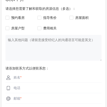
Dae Bark Mart
2.2km
请选择您需要了解和获取的房源信息（多选）：
Coles
2.2km
预约看房
指导售价
房屋面积
Coles
2.2km
房屋户型
费用相关
Coles
2.2km
Woolworths Metro
2.3km
IGA
2.4km
IGA X-press
2.4km
请添加联系方式以便联系您：
Woolworths Metro
2.6km
姓名
*
Woolworths
2.7km
电话
Tang Asian Grocery
2.7km
邮箱
*
Woolworths Metro
2.7km