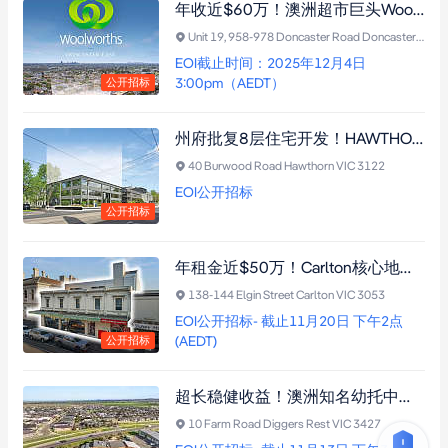
年收近$60万！澳洲超市巨头Woolworths重磅登场，黄金角地，10年纯租约+“零管理”，投资良机！
Woolworths
3.1km
Unit 19, 958-978 Doncaster Road Doncaster East VIC 3109
EOI截止时间：2025年12月4日
Woolworths
3.1km
3:00pm（AEDT）
公开招标
Port Melbourne IGA
3.1km
州府批复8层住宅开发！HAWTHORN核心三层办公楼，年租金近$60万，近火车站，自用/投资/开发兼具
IGA
3.1km
40 Burwood Road Hawthorn VIC 3122
EOI公开招标
Crown Asian Supermarket
3.1km
公开招标
Woolworths Metro
3.1km
年租金近$50万！Carlton核心地段｜三层商住满租稀有物业，可增建，近墨大，回报与潜力并存
Vic Harbour Grocery
3.2km
138-144 Elgin Street Carlton VIC 3053
EOI公开招标- 截止11月20日 下午2点
Woolworths
3.2km
(AEDT)
公开招标
Woolworths Metro
3.2km
超长稳健收益！澳洲知名幼托中心出售，15年长租约，年租金近$32万！
Hometown Asian Supermarket
3.3km
10 Farm Road Diggers Rest VIC 3427
Golden Express
3.3km