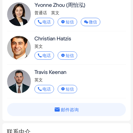
Yvonne Zhou
(周怡泓)
IGA
1.7km
普通话
英文
Claremont Supermarket
1.7km
电话
短信
微信
IGA X-press + Liquor
1.9km
Christian Hatzis
Lee's Asian Grocery
2.0km
英文
电话
短信
Paddlewheel
2.0km
The Source Bulk Foods
2.0km
Travis Keenan
英文
Woolworths
2.0km
电话
短信
ALDI
2.0km
Fuji Mart
2.1km
邮件咨询
Woolworths
2.1km
Daiso Flinders
2.1km
联系中介