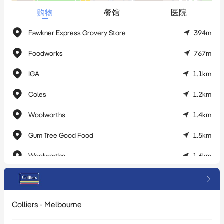
购物
餐馆
医院
Fawkner Express Grovery Store
394m
Foodworks
767m
IGA
1.1km
Coles
1.2km
Woolworths
1.4km
Gum Tree Good Food
1.5km
Woolworths
1.6km
Aldi
1.6km
Woolworths Metro
1.6km
Colliers - Melbourne
Foodworks
1.7km