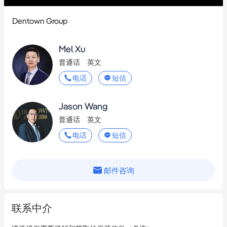
Dentown Group
- 店铺后方设有便利的卫生间设施

Mel Xu
- 步行即可到达东伍德火车站和主要公交站点

普通话
英文
电话
短信
- 顾客停车方便，市政停车场就在门口

Jason Wang
- 周围环绕着成熟的餐厅、超市和特色零售商

普通话
英文
投资亮点：

电话
短信
- 长期租给一家日本居酒屋餐厅，带来稳定的租金收入

邮件咨询
- 租户支付所有支出——包括市政费、水费、物业费和保险费——提
供轻松无忧的投资

联系中介
- 从租赁的储物室和停车位中获得额外的被动收入
