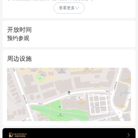
主要特点：

查看更多
- 约100平方米的内部零售空间，适合零售、餐饮或医疗用途的多
功能布局

开放时间
- 产权面积：255平方米

预约参观
- 9个带锁停车位和3个储物室——在东伍德非常罕见

周边设施
- 后方独立通道方便货物运送和员工进出，支持顺畅的业务运营

- 挑高天花板和明亮开阔的室内环境为顾客营造了温馨的氛围

- 现有装修包括隔油池和机械通风系统，节省了大量的前期成本

- 三个额外的储物室有助于优化业务运营

- 宽敞的临街面为高人流量提供了极佳的品牌曝光度
