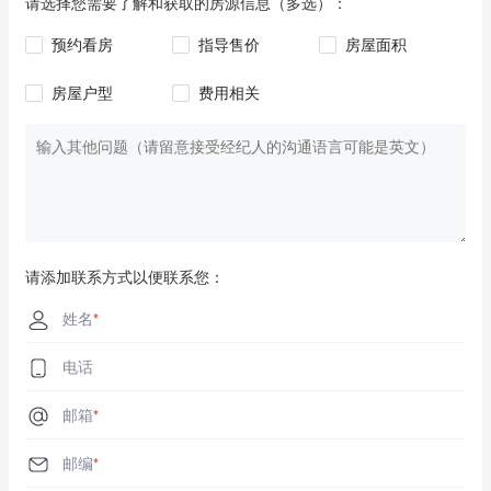
请选择您需要了解和获取的房源信息（多选）：
- 未来可灵活用于自用或继续租赁投资

预约看房
指导售价
房屋面积
- 投资净回报率超过4.5%

房屋户型
费用相关
不要错过这个位于悉尼最具活力的郊区零售中心之一的热门物业
——这是您在东伍德核心地段获得优质、收益型投资的机会。
请添加联系方式以便联系您：
姓名
*
电话
邮箱
*
邮编
*