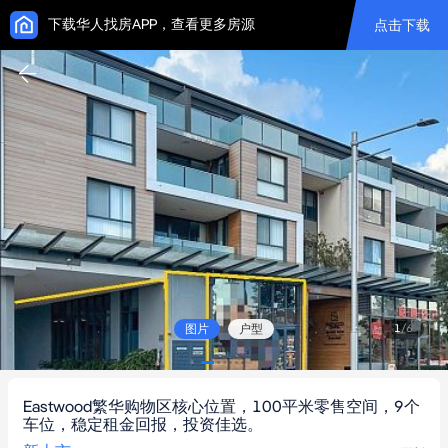
下载华人找房APP，查看更多房源
点击下载
图片
户型
1
/
6
Eastwood繁华购物区核心位置，100平米零售空间，9个
车位，稳定租金回报，投资佳选。