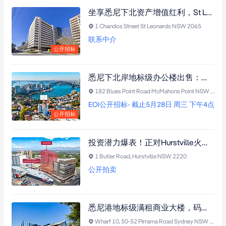
坐享悉尼下北资产增值红利，St Leonards 稀缺独立商业楼宇，不容错过的核心资产
1 Chandos Street St Leonards NSW 2065
联系中介
公开招标
悉尼下北岸地标级办公楼出售：坐拥270°海港全景，100%出租享稳健回报，另具住宅开发潜力
182 Blues Point Road McMahons Point NSW 2060
EOI公开招标- 截止5月28日 周三 下午4点
公开招标
投资潜力爆表！正对Hurstville火车站入口！双面临街2层商业楼，具有高层项目开发潜力
1 Butler Road, Hurstville NSW 2220
公开拍卖
悉尼港地标级满租商业大楼，码头物业，政府租客，大师设计，新地铁站增值在即！
Wharf 10, 50-52 Pirrama Road Sydney NSW 2000