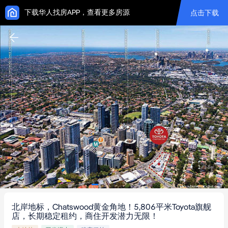
下载华人找房APP，查看更多房源
点击下载
1
/
13
北岸地标，Chatswood黄金角地！5,806平米Toyota旗舰
店，长期稳定租约，商住开发潜力无限！