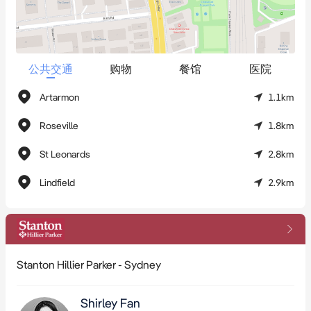
公共交通
购物
餐馆
医院
Artarmon
1.1km
Roseville
1.8km
St Leonards
2.8km
Lindfield
2.9km
Stanton Hillier Parker - Sydney
Shirley Fan