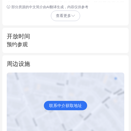
儿中心，还配有一套装修精美的多卧室住宅，既能带来商业回
部分房源的中文简介由AI翻译生成，内容仅供参考
报，又能满足生活需求。
查看更多
该幼儿园一直保持高入住率，在当地社区享有良好声誉。由于已
有经验丰富的团队就位，新的所有者可以无缝接手经营。
主要投资亮点：
开放时间
永久业权幼儿园附带住宅
预约参观
跨越双块地的大面积土地（R2分区）
持续高入住率
周边设施
收费结构低于市场平均水平 - 具有强劲的涨价潜力
多个内部房间可转换为额外的托儿空间，需市政厅批准
高端住宅设施 - 适合自住或出租获得额外收入
位于适合家庭、风景优美的地区，靠近公立学校和各种便利设施
有空间进行服务多样化和项目扩展
这是一个独特的机会，可以获得一个具有明确增长前景的优质幼
联系中介获取地址
儿园资产。无论您是经验丰富的经营者还是战略投资者，这个项
目都能在位置、性能和长期潜力方面满足您的需求。
价格面议 - 适合寻求优质资产的高级投资者 - 仅接受保密询问