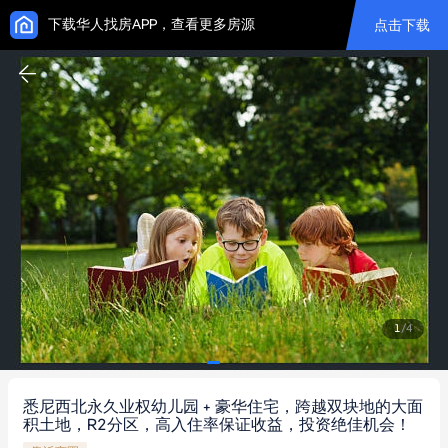
下载华人找房APP，查看更多房源
点击下载
1
/
4
悉尼西北永久业权幼儿园 + 豪华住宅，跨越双块地的大面
积土地，R2分区，高入住率保证收益，投资绝佳机会！