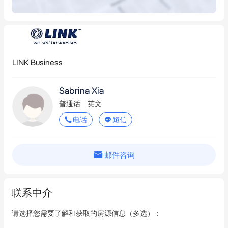
买家必须持有当前的提供者批准号码，证明财务能力，且拥有相
关行业经验。
列表ID：NSW11788
经纪人：Sabrina Xia
LINK Business
电话：+ 61 2 9899 19... / +61 434 462 3...
电子邮件：
sabrina.xia@linkbusiness.com.au
Sabrina Xia
如需了解更多信息，请点击"立即询问"按钮完成在线保密协议。
普通话
英文
请注意，出售业务的某些详细信息是保密的，信息披露需要完成
电话
短信
保密协议且由经纪人酌情决定。
可能使用库存照片以未识别的方式代表该业务。
购买者需要自行询问以验证所提供的信息。
邮件咨询
参考：NSW11788
联系中介
请选择您需要了解和获取的房源信息（多选）：