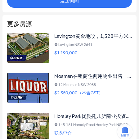
发送询问
更多房源
Lavington黄金地段，1,528平方米双地块，双面临街，显耀转角，已获DA许可的60名额托儿所，投资良机！
Lavington NSW 2641
$1,190,000
Mosman在租商住两用物业出售，黄金零售地段，长期商业租约，多元化商业收入
12 Mosman NSW 2088
$2,350,000（不含GST）
Horsley Park优质托儿所商业投资项目，大面积土地持有，长期稳定租约
145-161 Horsely Road Horsley Park NSW 2175
联系中介