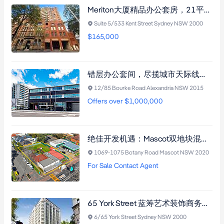
Meriton大厦精品办公套房，21平米开放式，近Town Hall站，享茶室泳池，National Trust保护立面。
Suite 5/533 Kent Street Sydney NSW 2000
$165,000
错层办公套间，尽揽城市天际线，北向露台，毗邻Campbell Road Bridge及Mascot站。
12/85 Bourke Road Alexandria NSW 2015
Offers over $1,000,000
绝佳开发机遇：Mascot双地块混合用途物业，首度面市五十年，毗邻购物中心与交通枢纽
1069-1075 Botany Road Mascot NSW 2020
For Sale Contact Agent
65 York Street 蓝筹艺术装饰商务楼宇，123平方米明亮办公公寓，多面采光，毗邻Martin Place与Wynyard Station交通枢纽
6/65 York Street Sydney NSW 2000