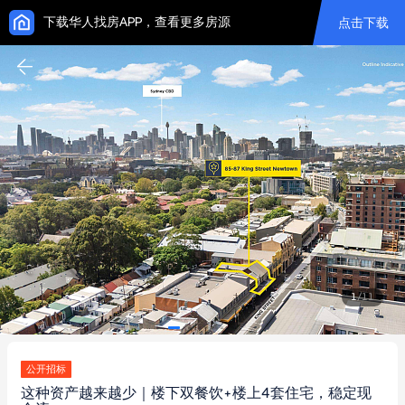
下载华人找房APP，查看更多房源
点击下载
1
/
11
公开招标
这种资产越来越少｜楼下双餐饮+楼上4套住宅，稳定现