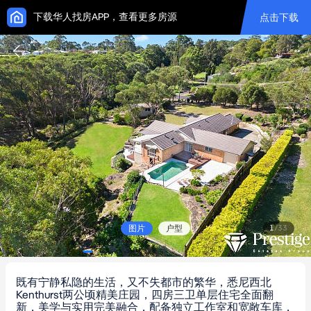
下载华人找房APP，查看更多房源
点击下载
图片
户型
1
/
33
既有宁静私隐的生活，又不失都市的繁华，悉尼西北
Kenthurst两公顷精美庄园，四房三卫单层住宅全面翻
新，美学与实用完美融合，配备独立工作室和宽敞车库，