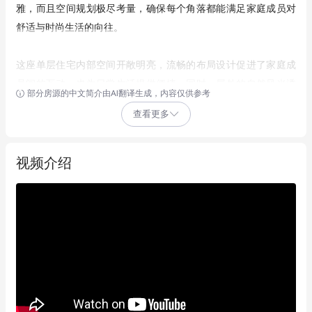
雅，而且空间规划极尽考量，确保每个角落都能满足家庭成员对
舒适与时尚生活的向往。
这座单层住宅内部空间开敞明亮，流畅的布局设计促进了家庭成
员间的互动，也为日常生活提供便捷，同时，屋外的自然风光透
部分房源的中文简介由AI翻译生成，内容仅供参考
过一扇扇窗户映入眼帘，令居家日常仿佛置身于连绵不断的美丽
查看更多
画卷之中。
室内设计兼顾美学与实用性，四间卧室配置合理，其中主卧室更
视频介绍
配备了步入式衣帽间及豪华的卫浴套间，为主人打造尊贵的私密
空间。厨房集时尚与功能于一体，与之相连的餐厅不仅为家庭聚
餐增添了一份浪漫氛围，让您和家人每天沐浴在温暖的晨曦之
下，倍感温馨。
室外空间同样精心打造，私密后院变身家庭绿洲，恒温盐水泳池
在阳光下闪烁着诱人的光芒，一旁的带顶娱乐区则是亲友聚会的
绝佳地点。广阔的五英亩土地上，自然风光与精心打理的景观相