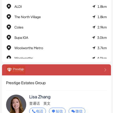
如需更多信息，请随时联系Lisa Zhang，电话：0423943398。
ALDI
1.8km
免责声明：
此处提供的所有信息都是基于我们认为可靠的来源收集而来。然
The North Village
1.8km
而，我们无法保证其完全准确无误，感兴趣的人士应进行自己的
Coles
2.9km
调查。
Supa IGA
3.0km
Woolworths Metro
3.7km
Woolworths
4.0km
Coles
4.1km
Horbour Market - Persian Grocery
4.3km
Prestige Estates Group
IGA
4.4km
Lisa Zhang
Woolworths
4.5km
普通话
英文
ALDI
4.5km
电话
短信
微信