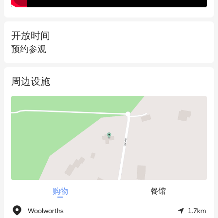
映成趣，不仅保障了居住的私密性，也为户外活动提供了无限可
能。
开放时间
预约参观
此外，该物业还配备了一间独立的工作室，无论是作为客房、青
少年活动室还是家庭办公室皆可，进一步提升了居住的灵活性。
宽敞的多车位车库充分满足了停车及存储需求。
周边设施
周边教育资源丰富，紧邻The Hills Grammar School和Kenthurst 
Public School等知名学府，生活配套亦十分便利，无论是前往
Dural的Round Corner还是Castle Towers购物中心都非常便捷。此
外，临近Kellyville Station和其他交通网络，使得8 Logie Road成
为连接城市繁华与乡村宁静的理想居所。
把握机会，在8 Logie Road开启您的田园生活新篇章，享受都市与
购物
餐馆
自然和谐共生的顶级居住体验。
Woolworths
1.7km