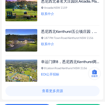
悉尼西北著名大庄园区Arcadia. Marramarra国家公园环抱！25英亩广阔天地，坐拥辽阔美景，双砖结构双层住宅和独立办公室，享受世外桃园般的诗意生活，发展潜力大!
Arcadia NSW 2159
联系中介
悉尼西北Kenthurst五公顷庄园，带六房四卫全砖住宅，享受温馨舒适与无限田园风光，另有宽敞仓库和独立客房，大庄园主梦想成真
187 Pitt Town Road Kenthurst NSW 2156
联系中介
幸运门牌8，悉尼西北Kenthurst两公顷庄园，平整转角地块，带五房两卫经典双砖单层住宅，坐拥学区优势，邻近便利商业及生活设施，优哉悠哉，渡假般风情
8 Lisbon Road Kenthurst NSW 2156
EOI公开招标
查看更多房源