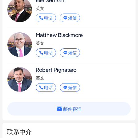
Elie Semrani
该物业近期已翻新，并完全出租给两个长期主要租户，提供即时
英文
收益，同时现有空间具有显著的重建潜力。位于备受追捧的地
电话
短信
段，为大学生和年轻专业人士提供充满活力的国际化生活方式。
距Central火车站、Prince Alfred Park、新轻轨仅几步之遥，周围
Matthew Blackmore
环绕着Surry Hills最优质的咖啡馆、酒吧和餐厅，这一地址将城市
英文
边缘的便利性与无与伦比的生活配套完美结合。您所需要的一切
电话
短信
都在家门口！

Robert Pignataro
免责声明：在准备此文档时，我们已尽最大努力确保其中所有信
英文
息真实准确，但对于本文档中的任何错误、遗漏、不准确或错误
电话
短信
陈述，我们不承担责任并声明免除所有责任。
邮件咨询
联系中介