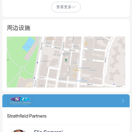
查看更多
物业包括：

* 13套一居室公寓，每套均配有阳台、浴室和就餐厨房

周边设施
* 4层住宅空间（包括地面层）

* 3个带安保系统的车位

* 地面层公共区域设有大堂、办公室、储物空间和盥洗室

* 地块面积约239平方米

* 容积率1.5:1

* 建筑高度：9米

* 区划MU1：混合用途

* 双面临街（从Little Buckingham Street后巷进入）

* 位于宁静的林荫大道上

* 靠近Central火车站、轻轨、公交站、Chinatown等

* 距Prince Alfred Park和Inner Sydney High School不到250米

Strathfield Partners
* 目前年租金回报为287,973.92澳元，具有更高回报潜力
