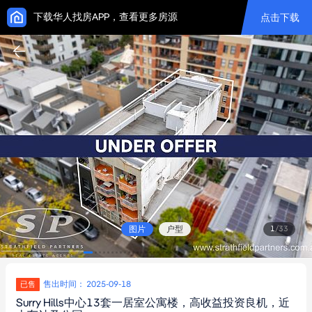
下载华人找房APP，查看更多房源
点击下载
图片
户型
1
/
33
售出时间： 2025-09-18
已售
Surry Hills中心13套一居室公寓楼，高收益投资良机，近